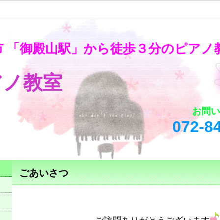
市 「御殿山駅」から徒歩３分のピアノ
田ピアノ教室
お問
2-847-46
ごあいさつ