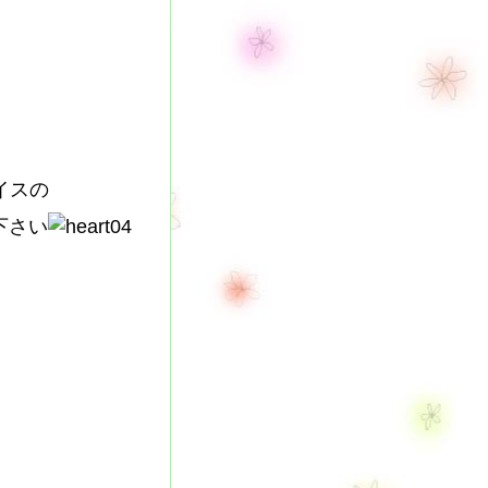
イスの
下さい