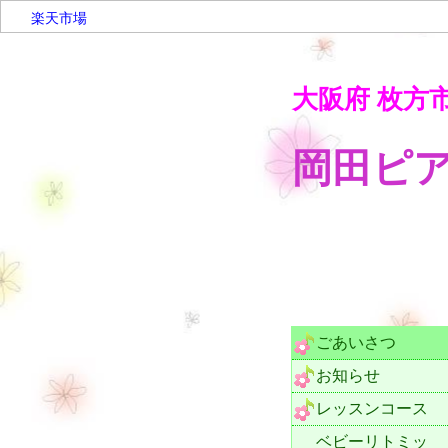
楽天市場
大阪府 枚方
岡
07
ごあいさつ
お知らせ
レッスンコース
ベビーリトミッ