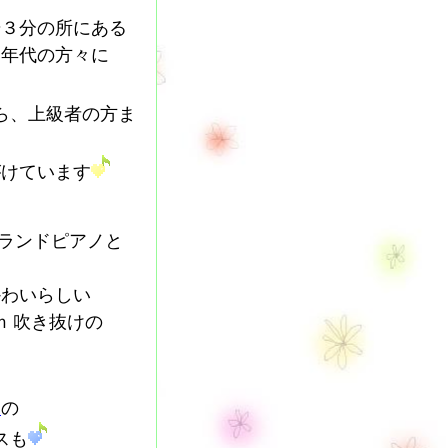
歩３分の所にある
い年代の方々に
ら、上級者の方ま
がけています
ランドピアノと
かわいらしい
 吹き抜けの
ジ
の
スも