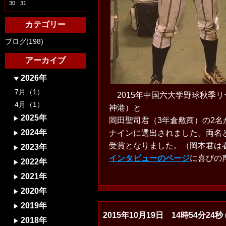
30
31
カテゴリー
ブログ(198)
アーカイブ
2026年
7月（1）
2015年中国六大学野球秋季リ
4月（1）
神港）と
2025年
岡田聖司君（3年倉敷商）の2
2024年
ナインに選出されました。両名
受賞となりました。（岡本君は
2023年
インタビューのページ
に喜びの
2022年
2021年
2020年
2019年
2015年10月19日 14時54分24秒 (
2018年