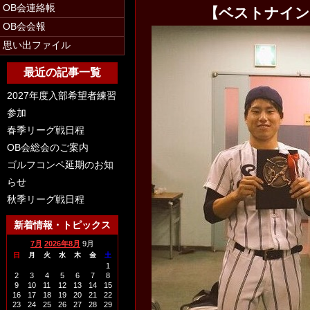
OB会連絡帳
【ベストナイン
OB会会報
思い出ファイル
最近の記事一覧
2027年度入部希望者練習
参加
春季リーグ戦日程
OB会総会のご案内
ゴルフコンペ延期のお知
らせ
秋季リーグ戦日程
新着情報・トピックス
7月
2026年8月
9月
日
月
火
水
木
金
土
1
2
3
4
5
6
7
8
9
10
11
12
13
14
15
16
17
18
19
20
21
22
23
24
25
26
27
28
29