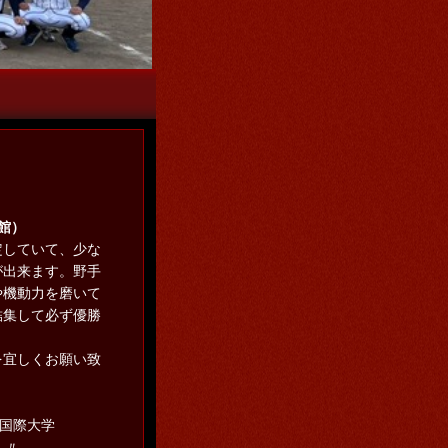
こをクリック
館）
していて、少な
が出来ます。野手
や機動力を磨いて
結集して必ず優勝
を宜しくお願い致
備国際大学
〃