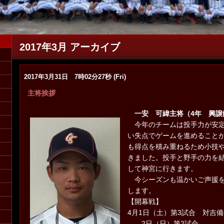
2017年3月 アーカイブ
2017年3月31日 7時02分27秒 (Fri)
フ募集（マネージャー・コーチ）詳しくは
主将挨拶
こ
一安 可緯主将（4年 興譲
今年のチームは投手力が安定
い失点でゲームを進めること
も得点を積み重ねるため小技
きました。投手と野手の力を
して神宮に行きます。
​ 今シーズンも温かいご声援
します。
【開幕戦】
4月1日（土）第3試合 対吉
2日（日）第2試合 