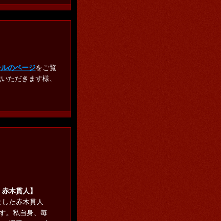
ールのページ
をご覧
戦いただきます様、
 赤木貫人】
ました赤木貫人
です。私自身、毎