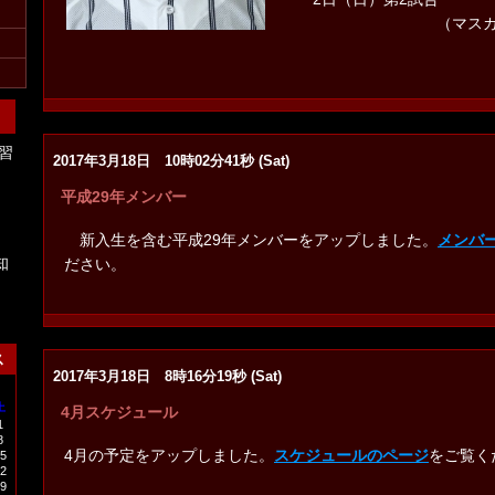
（マスカット
習
2017年3月18日 10時02分41秒 (Sat)
平成29年メンバー
新入生を含む平成29年メンバーをアップしました。
メンバ
知
ださい。
ス
2017年3月18日 8時16分19秒 (Sat)
土
4月スケジュール
1
8
4月の予定をアップしました。
スケジュールのページ
をご覧く
5
2
9