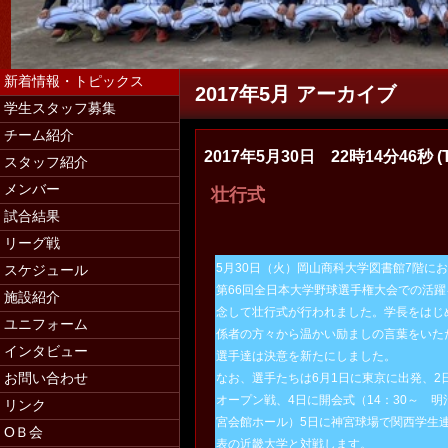
新着情報・トピックス
2017年5月 アーカイブ
学生スタッフ募集
チーム紹介
2017年5月30日 22時14分46秒 (T
スタッフ紹介
学生スタッフ募集（マネージャー・コー
メンバー
壮行式
試合結果
リーグ戦
5月30日（火）岡山商科大学図書館7階に
スケジュール
第66回全日本大学野球選手権大会での活躍
施設紹介
念して壮行式が行われました。学長をはじ
ユニフォーム
係者の方々から温かい励ましの言葉をいた
インタビュー
選手達は決意を新たにしました。
お問い合わせ
なお、選手たちは6月1日に東京に出発、2
オープン戦、4日に開会式（14：30～ 明
リンク
宮会館ホール）5日に神宮球場で関西学生
ОＢ会
表の近畿大学と対戦します。