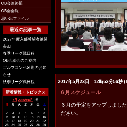
OB会連絡帳
OB会会報
思い出ファイル
最近の記事一覧
2027年度入部希望者練習
参加
春季リーグ戦日程
OB会総会のご案内
ゴルフコンペ延期のお知
らせ
2017年5月23日 12時53分56秒 (T
秋季リーグ戦日程
６月スケジュール
新着情報・トピックス
7月
2026年8月
9月
６月の予定をアップしました
日
月
火
水
木
金
土
1
ださい。
2
3
4
5
6
7
8
9
10
11
12
13
14
15
16
17
18
19
20
21
22
23
24
25
26
27
28
29