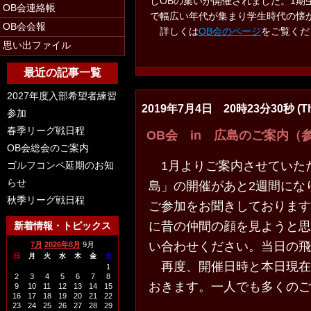
しOBの集いが開催されました。1期
OB会連絡帳
で幅広い年代が集まり学生時代の懐
OB会会報
詳しくは
OB会のページ
をご覧くだ
思い出ファイル
最近の記事一覧
2027年度入部希望者練習
2019年7月4日 20時23分30秒 (Th
参加
春季リーグ戦日程
OB会 in 広島のご案内（
OB会総会のご案内
1月よりご案内させていただ
ゴルフコンペ延期のお知
らせ
島」の開催があと2週間にな
秋季リーグ戦日程
ご参加をお聞きしております
に昔の仲間の顔を見ようと思
新着情報・トピックス
い合わせください。当日の
7月
2026年8月
9月
日
月
火
水
木
金
土
再度、開催日時と本日現在
1
2
3
4
5
6
7
8
おきます。一人でも多くのご
9
10
11
12
13
14
15
16
17
18
19
20
21
22
23
24
25
26
27
28
29