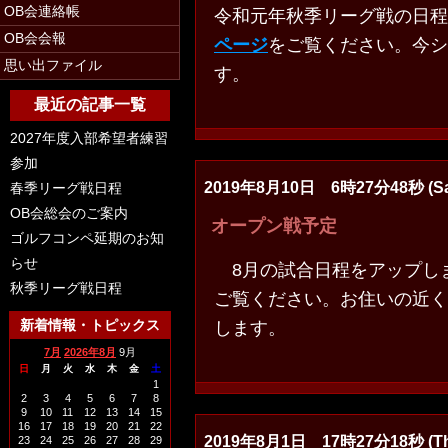
OB会連絡帳
令和元年秋季リーグ戦の日
OB会会報
ページ
をご覧ください。今シ
思い出ファイル
す。
最近の記事一覧
2027年度入部希望者練習
参加
2019年8月10日 6時27分48秒 (Sa
春季リーグ戦日程
OB会総会のご案内
オープン戦予定
ゴルフコンペ延期のお知
らせ
8月の試合日程をアップし
秋季リーグ戦日程
ご覧ください。お住いの近く
新着情報・トピックス
します。
7月
2026年8月
9月
日
月
火
水
木
金
土
1
2
3
4
5
6
7
8
9
10
11
12
13
14
15
16
17
18
19
20
21
22
2019年8月1日 17時27分18秒 (Th
23
24
25
26
27
28
29