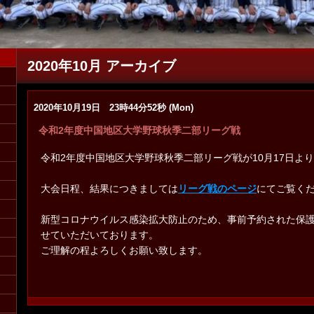
2020年10月 アーカイブ
2020年10月19日 23時44分52秒 (Mon)
フ募集（マネージャー・コーチ）詳しくは
令和2年度中国地区大学野球秋季二部リーグ戦
こ
令和2年度中国地区大学野球秋季二部リーグ戦が10月17日よ
大会日程、結果につきましては
リーグ戦のページ
にてご覧く
新型コロナウイルス感染拡大防止のため、事前予約された保
せていただいております。
ご理解の程よろしくお願い致します。