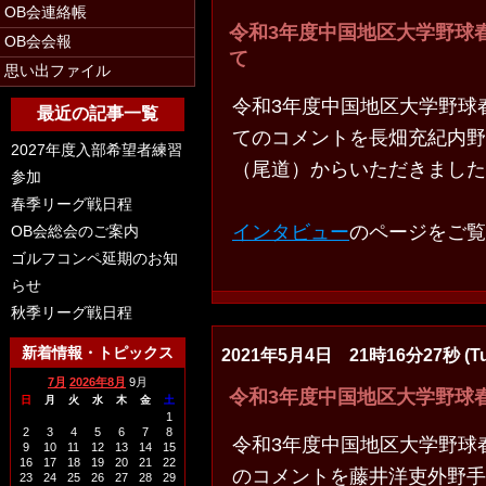
OB会連絡帳
令和3年度中国地区大学野球
OB会会報
て
思い出ファイル
令和3年度中国地区大学野球
最近の記事一覧
てのコメントを長畑充紀内野
2027年度入部希望者練習
（尾道）からいただきました
参加
春季リーグ戦日程
インタビュー
のページをご覧
OB会総会のご案内
ゴルフコンペ延期のお知
らせ
秋季リーグ戦日程
新着情報・トピックス
2021年5月4日 21時16分27秒 (Tu
7月
2026年8月
9月
令和3年度中国地区大学野球
日
月
火
水
木
金
土
1
2
3
4
5
6
7
8
令和3年度中国地区大学野球
9
10
11
12
13
14
15
16
17
18
19
20
21
22
のコメントを藤井洋吏外野手
23
24
25
26
27
28
29