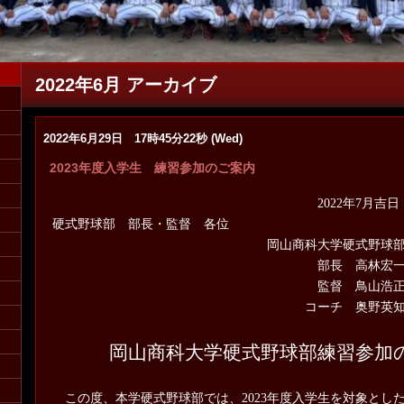
2022年6月 アーカイブ
2022年6月29日 17時45分22秒 (Wed)
フ募集（マネージャー・コーチ）詳しくは
2023年度入学生 練習参加のご案内
こ
2022
年
7
月吉日
硬式野球部 部長・監督 各位
岡山商科大学硬式野球
部長 高林宏
監督 鳥山浩
コーチ 奥野英
岡山商科大学硬式野球部練習参加
この度、本学硬式野球部では、
2023
年度入学生を対象とし