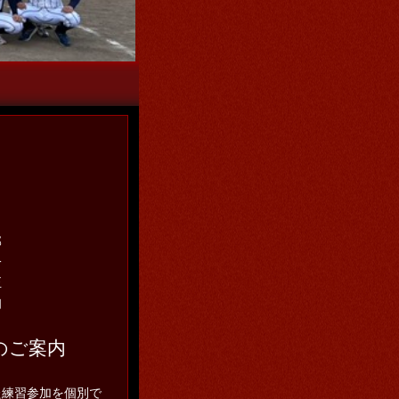
こをクリック
部
一
正
知
のご案内
た練習参加を個別で