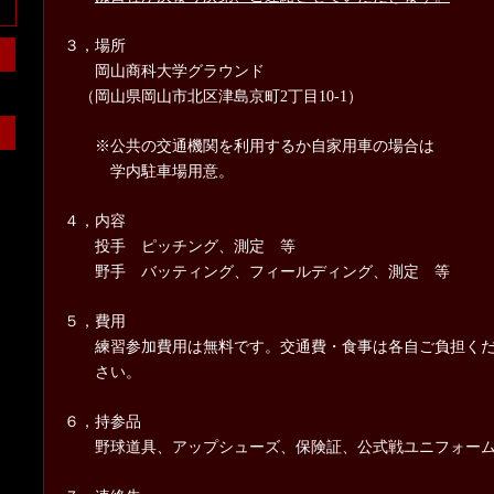
３，場所
岡山商科大学グラウンド
（岡山県岡山市北区津島京町
2
丁目
10-1
）
※公共の交通機関を利用するか自家用車の場合は
学内駐車場用意。
４，内容
投手 ピッチング、測定 等
野手 バッティング、フィールディング、測定 等
５，費用
練習参加費用は無料です。交通費・食事は各自ご負担く
さい。
６，持参品
野球道具、アップシューズ、保険証、公式戦ユニフォー