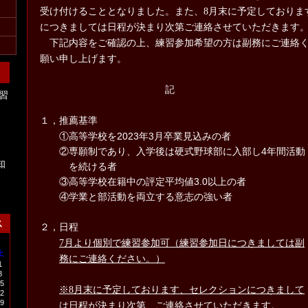
受け付けることとなりました。また、
8
月末に予定しておりま
につきましては日程が決まり次第ご連絡させていただきます
下記内容をご確認の上、練習参加希望の方は副務にご連絡く
願い申し上げます。
記
習
１，推薦基準
①高等学校を2023年3月卒業見込みの者
②専願制であり、入学後は硬式野球部に入部し4年間活動
知
を続ける者
③高等学校在籍中の評定平均値3.0以上の者
④学業と部活動を両立する意志の強い者
ス
２，日程
7
月より個別で練習参加可（練習参加日につきましては副
土
務にご連絡ください。）
1
8
5
※
8
月末に予定しております、セレクションにつきまして
2
9
は日程が決まり次第、ご連絡させていただきます。