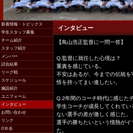
新着情報・トピックス
インタビュー
学生スタッフ募集
チーム紹介
【鳥山浩正監督に一問一答】
スタッフ紹介
学生スタッフ募集（マネージャー・コー
メンバー
Q.監督に就任した心境は？
試合結果
重責を感じている。
リーグ戦
不安はあるが、今までの伝統を
スケジュール
悟を持ってまい進したい。
施設紹介
ユニフォーム
Q.2年間のコーチ時代に感じ
インタビュー
学生コーチが成長してくれてい
お問い合わせ
ない選手の差が激しく感じた。
リンク
選手の勝ちたいという情熱がイ
ОＢ会
た。