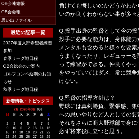
OB会連絡帳
負けても悔しいのかどうかわか
OB会会報
いのか良くわからない事が多々
思い出ファイル
Q.投手出身の監督として今の
最近の記事一覧
投手に必要な能力は、身体能力
2027年度入部希望者練習
メンタルも含めると様々な要素
参加
うまくなったり、レギュラーを
春季リーグ戦日程
って練習ができる。仲良くやっ
OB会総会のご案内
をやっていてはダメ。常に競争
ゴルフコンペ延期のお知
けない。
らせ
秋季リーグ戦日程
Q.監督の指導方針は？
新着情報・トピックス
野球には真剣勝負、緊張感、集
7月
2026年8月
9月
への思いやりなど人としての要
日
月
火
水
木
金
土
1
それをさらに商大野球部で身に
2
3
4
5
6
7
8
9
10
11
12
13
14
15
必ず将来役に立つと思う。
16
17
18
19
20
21
22
23
24
25
26
27
28
29