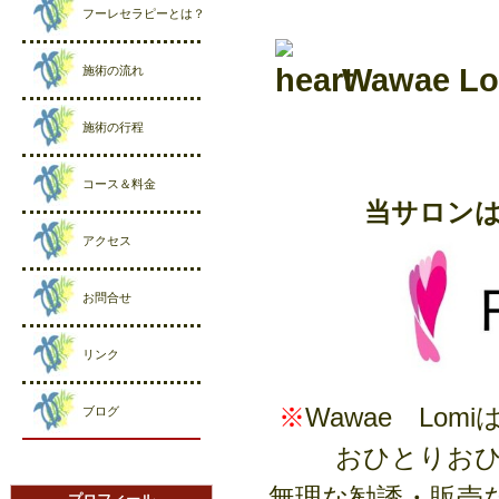
フーレセラピーとは？
Wawae
施術の流れ
施術の行程
コース＆料金
当サロン
アクセス
お問合せ
リンク
※
Wawae Lo
ブログ
おひとりお
無理な勧誘・販売