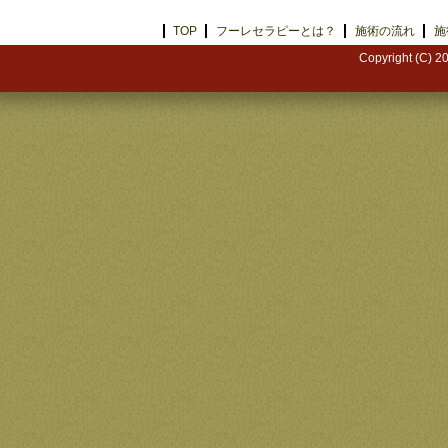
TOP
フーレセラピーとは？
施術の流れ
施
Copyright (C) 2