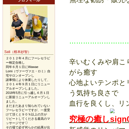
プロフィール
……………………
Sati（根本紗智）
２０１２年４月にフーレセラピ
辛いむくみや肩こ
ー検定合格し
同年６月１日にWawae
がら癒す
Lomi（ヴァーヴァエ・ロミ）自
宅サロンオープンし
諸事情により休業したりして、
心地よいテンポと
２０１４年９月１日にリニュー
アルオープンしました。
う気持ち良さで
2018年5月に引っ越し６月１日
に新規リニューアルオープンし
血行を良くし、リ
ました。
まだまだあまり知られていない
フーレセラピーですが、一度受
けて頂くと９０％以上の方が
究極の癒し
リピートしてくださる最高のマ
ッサージです♡
その場で必ず何らかの結果が出