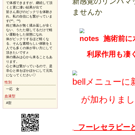
新感覚のリンパマ
て体感できますが、継続して頂
くと更に凄い結果が出て
ませんか
皆さん喜びのビックリを体験さ
れ、私の自信にも繋がっていま
す(*^。^*)
殆ど痛みが無く揉み返しが全く
ない、うたた寝してるだけで軽
い運動をした状態になれ
施術前に
体がビックリするほど軽くな
る、そんな素晴らしい体験を１
人でも多くの体が辛い方にして
利尿作用も凄く
頂きたいです♬
体の痛みは心から来ることもあ
ります。
心と体は繋がっているので、是
非心と体をぽかぽかにして元気
になってください♡
メニューに
性別
一応 女
血液型
が加わりまし
A型
フーレセラピーと