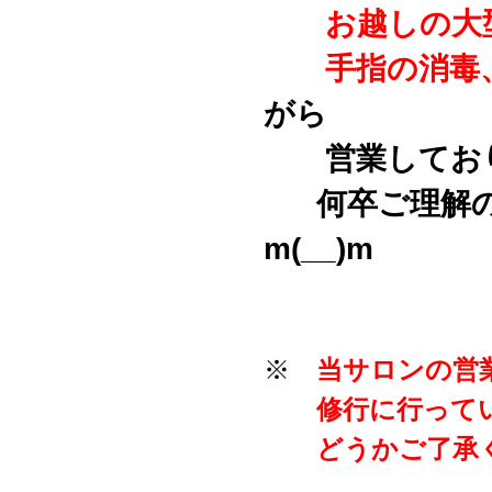
お越しの大型
手指の消毒、
がら
営業しており
何卒ご理解
m(__)m
※
当サロンの営
修行に行っている
どうかご了承くだ