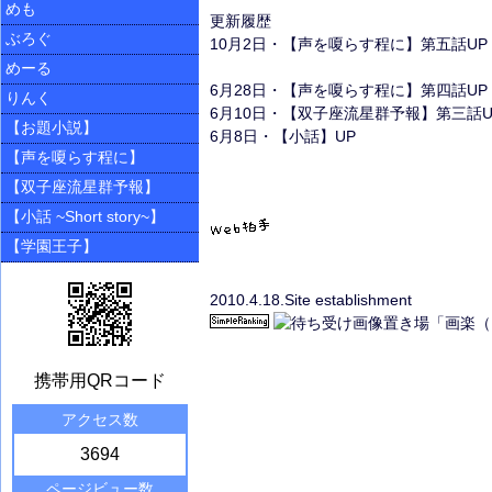
めも
更新履歴
ぶろぐ
10月2日・【声を嗄らす程に】第五話UP
めーる
6月28日・【声を嗄らす程に】第四話UP
りんく
6月10日・【双子座流星群予報】第三話U
【お題小説】
6月8日・【小話】UP
【声を嗄らす程に】
【双子座流星群予報】
【小話 ~Short story~】
【学園王子】
2010.4.18.Site establishment
携帯用QRコード
アクセス数
3694
ページビュー数