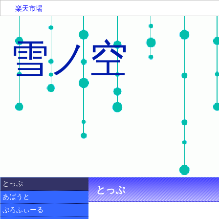
楽天市場
雪ノ空
とっぷ
とっぷ
あばうと
ぷろふぃーる