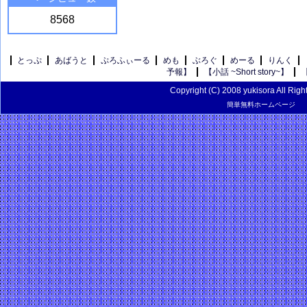
8568
とっぷ
あばうと
ぷろふぃーる
めも
ぶろぐ
めーる
りんく
予報】
【小話 ~Short story~】
Copyright (C) 2008 yukisora All Righ
簡単無料ホームページ