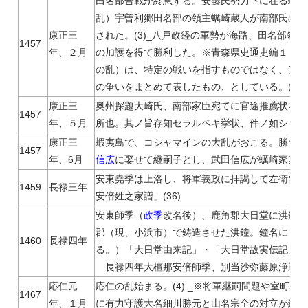
田名部合戦が終息する。安藤氏勢力下に在る蠣崎信
乱）宇曽利郷田名部の領主蠣崎蔵人が南部氏の差
康正三
された。(3)_八戸政経の軍勢が海路、田名部領
1457
年、２月
の加護を得て勝利した。※青森県史通史編１（20
の乱）は、特定の戦いを指すものではなく、安東
の争いをまとめて表したもの、としている。(28)
康正三
奥州探題大崎氏、南部家臣宛てに官途推薦状を発
1457
年、５月
所也。其ノ旨存知セラルベキ挙状、件ノ如シ 佐衛門
康正三
蝦夷島で、コシャマインの大乱がおこる。勝ち戦
1457
年、6月
信広
に娶せて継嗣子とし、武田信広が蠣崎家当主と
安東堯季は上洛し、将軍義政に拝謁して左衛門督
1459
長禄三年
安倍姓之家譜」(36)
安東師季（
政季
改名後）、鹿角郡大日堂に洪鐘を
郡（現、小浜市）で鋳造させた洪鐘。鐘名に「大
1460
長禄四年
る。）「大日堂由来記」・「大日堂故実伝記」(2
長禄四年大檀那安倍師季、別当沙弥藤原浄通、
応仁元
応仁の乱始まる。(4) _※将軍継嗣問題や室町
1467
年、１月
に有力守護大名細川勝元と山名宗全の対立が絡ん