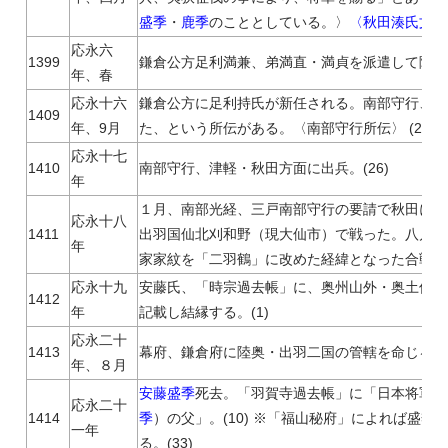
盛季
・
鹿季
のこととしている。〉
〈秋田湊氏文書
応永六
1399
鎌倉公方足利満兼、弟満直・満貞を派遣して陸奥出
年、春
応永十六
鎌倉公方に足利持氏が新任される。南部守行、新
1409
年、9月
た、という所伝がある。〈南部守行所伝〉 (26)
応永十七
1410
南部守行、津軽・秋田方面に出兵。(26)
年
１月、南部光経、三戸南部守行の要請で秋田に出陣
応永十八
1411
出羽国仙北刈和野（現大仙市）で戦った。八戸家伝
年
家家紋を「二羽鶴」に改めた経緯となった合戦。
応永十九
安藤氏、「時宗過去帳」に、奥州山外・奥土佐湊
1412
年
記載し結縁する。(1)
応永二十
1413
幕府、鎌倉府に陸奥・出羽二国の管轄を命じる。(2
年、８月
安藤盛季
死去。「羽賀寺過去帳」に「日本将軍安
応永二十
1414
季
）の父」。(10) ※「福山秘府」によれば盛季
一年
る。(33)