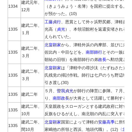
建武元年、
1334
（きょうみょう・名簿）を国府に提出する。(12
12月
が預かった。(10)
工藤貞行
、恩賞として外ヶ浜野尻郷、津軽鼻和
建武二年、
1335
光高（
貞光
）、本領沼館村を返還安堵される。(
１月
えられていた。
北畠顕家
から、津軽外浜の内摩部、並びに未給
建武二年、
1335
佐比内・中目などを、
南部師行
とその一族に宛行
３月
朝祐の旧領）を南部師行の弟
政長
へ勲功賞として
北畠顕家
は「津軽中の尋沙汰（たずねさた）」
建武二年、
1335
氏残党の掃討作戦。師行は七戸のうち野辺地を
３月
引き渡し(30)
５月、
曽我貞光
が師行の陣営に参陣。７月、津
1335
建武二年
り、
南部政長
が大将として活躍して勝利する。(3
建武二年、
天皇親政をスローガンとする建武政府に対する
1335
10月
反旗をひるがえし、南北朝の内乱に突入する。(1
建武二年、
北畠顕家
国宣によって津軽の
安藤高季
に所領を
1335
閏10月
家嶋他の所領と西浜、地頭代職）。(12)
〈北畠