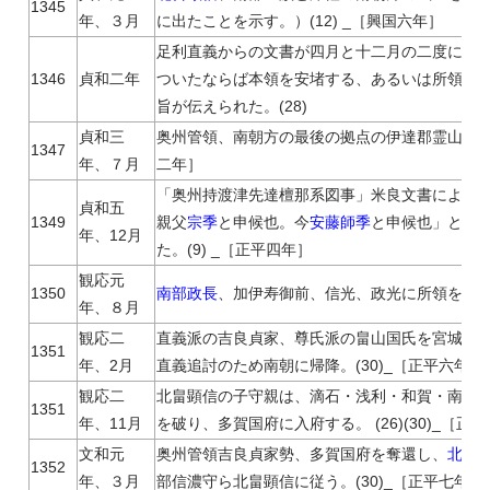
1345
年、３月
に出たことを示す。）(12) _［興国六年］
足利直義からの文書が四月と十二月の二度にわ
1346
貞和二年
ついたならば本領を安堵する、あるいは所領は
旨が伝えられた。(28)
貞和三
奥州管領、南朝方の最後の拠点の伊達郡霊山、田村
1347
年、７月
二年］
「奥州持渡津先達檀那系図事」米良文書により
貞和五
1349
親父
宗季
と申候也。今
安藤師季
と申候也」とあ
年、12月
た。(9) _［正平四年］
観応元
1350
南部政長
、加伊寿御前、信光、政光に所領を譲り死
年、８月
観応二
直義派の吉良貞家、尊氏派の畠山国氏を宮城郡岩
1351
年、2月
直義追討のため南朝に帰降。(30)_［正平六年］
観応二
北畠顕信の子守親は、滴石・浅利・和賀・南部
1351
年、11月
を破り、多賀国府に入府する。 (26)(30)_［正
文和元
奥州管領吉良貞家勢、多賀国府を奪還し、
北畠
1352
年、３月
部信濃守ら北畠顕信に従う。(30)_［正平七年］