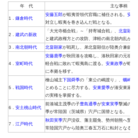
年 代
主な事柄
安藤五郎
が蝦夷管領代官職に補任される。
安藤
1．
鎌倉時代
対立し蝦夷を巻き込んだ戦となる。
「大光寺楯合戦」～「持寄城合戦」、
北畠顕家
2．
建武の新政
と建武政権方との攻防、津軽の南北朝内乱が始
3．
南北朝時代
北畠顕家
が戦死し、弟北畠顕信が陸奥介兼鎮守
安藤鹿季
が秋田湊を攻略し、湊秋田家の元祖に
4．
室町時代
軽合戦に敗れて蝦夷島に渡る。
安東政季
が蝦夷
に本拠を移す。
檜山城主
下国舜季
の「東公の嶋渡り」、
蠣崎季
5．
戦国時代
とめることに尽力する。
安東愛季
が湊安東家旧
の実権を掌握する。
前湊城主茂季の子
豊島通季
が
安東実季
撃滅の兵
6．
安土桃山時代
季が常陸国（茨城県）宍戸に国替となる。
秋田実季
宍戸没収、藩主罷免、勢州朝熊へ蟄居
7．
江戸時代
常陸国宍戸から陸奥三春五万石に転封となる。