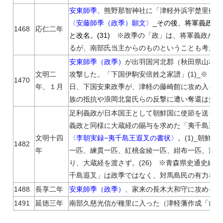
安東師季
、熊野那智神社に「津軽外浜宇楚里鶴子偏
〈安藤師季（政季）願文〉
_その後、将軍義政に
1468
応仁二年
と改名。
(31)
※政季の「政」は、将軍義政から
るが、南部氏当主からのものということも考えら
安東師季（政季）
が出羽国河北郡（秋田県山本郡
文明二
攻撃した。「下国伊駒安倍姓之家譜」(1)_※『秋
1470
年、１月
日、下国安東政季が、津軽の藤崎館に攻め入った
族の抵抗や浪岡北畠氏らの反撃に遭い奪還は失敗
足利義政が日本国王として朝鮮国に使節を送った
義政と同様に大蔵経の賜与を求めた「夷千島王遐
文明十四
〈李朝実録−夷千島王遐叉の書状〉
。(1)_朝鮮
1482
年
一匹、練貫一匹、紅桃金綾一匹、紺布一匹、海草
り、大蔵経を渡さず。(26) ※青森県史通史編１
千島遐叉」は政季ではなく、対馬島民の有力者とさ
1488
長享二年
安東師季（政季）
、家来の長木大和守に攻められ河
1491
延徳三年
南部久慈光信が種里に入った（津軽藩作成「前代略