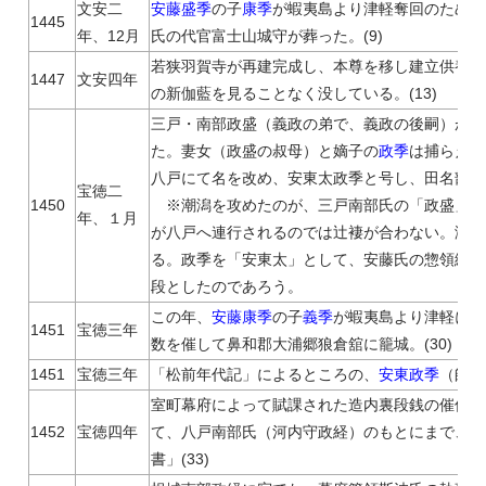
文安二
安藤盛季
の子
康季
が蝦夷島より津軽奪回のため攻
1445
年、12月
氏の代官富士山城守が葬った。(9)
若狭羽賀寺が再建完成し、本尊を移し建立供養が挙
1447
文安四年
の新伽藍を見ることなく没している。(13)
三戸・南部政盛（義政の弟で、義政の後嗣）が外
た。妻女（政盛の叔母）と嫡子の
政季
は捕らえら
八戸にて名を改め、安東太政季と号し、田名部を知
宝徳二
1450
※潮潟を攻めたのが、三戸南部氏の「政盛」で
年、１月
が八戸へ連行されるのでは辻褄が合わない。潮潟
る。政季を「安東太」として、安藤氏の惣領継承
段としたのであろう。
この年、
安藤康季
の子
義季
が蝦夷島より津軽に入
1451
宝徳三年
数を催して鼻和郡大浦郷狼倉舘に籠城。(30)
1451
宝徳三年
「松前年代記」によるところの、
安東政季
（師季
室町幕府によって賦課された造内裏段銭の催促の
1452
宝徳四年
て、八戸南部氏（河内守政経）のもとにまで、使
書」(33)