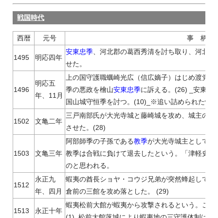
戦国時代
西暦
元号
事 柄
安東忠季
、河北郡の葛西秀清を討ち取り、河北千町
1495
明応四年
せた。
上の国守護職蠣崎光広（信広嫡子）はじめ渡党の
明応五
1496
季の悪政を檜山
安東忠季
に訴える。(26) _安
年、11月
国山城守恒季を討つ。(10)_※追い詰められた恒
三戸南部氏が大光寺城と藤崎城を攻め、城主の安
1502
文亀二年
させた。(28)
阿部師季の子孫である
教季
が大光寺城主として居
1503
文亀三年
教季は合戦に負けて退去したという。「津軽史」(
のと思われる。
永正九
蝦夷の酋長ショヤ・コウジ兄弟が突然蜂起して、
1512
年、四月
倉前の三館を攻め落とした。 (29)
蝦夷松前大館が蝦夷から攻撃されるという。この
1513
永正十年
(1)_松前大館落城により蝦夷地の三守護体制は、崩壊