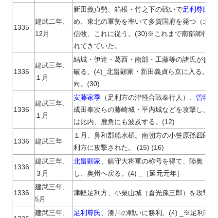
新田義貞勢、箱根・竹之下の戦いで
足利尊氏
勢
建武二年、
め、東北の軍勢を率いて多賀国府を発つ（北畠顕
1335
12月
信牧、これに従う。(30)※これまで南部師行
れてきていた。
結城・伊達・葛西・南部・工藤等の諸氏が参じ
建武三年、
1336
破る。(4)_北畠顕家・新田義貞ら京に入る。
１月
向。(30)
安藤家季
（足利方の津軽合戦奉行人）、
曽我貞
建武三年、
1336
成田奉次らの藤崎城・平内城などを攻撃し、津軽
１月
は比内、鹿角にも波及する。(12)
１月、鼻和郡船水楯。南朝方の小笠原孫四郎家
1336
建武三年
利方に攻撃された。 (15) (16)
建武三年、
北畠顕家
、鎮守大将軍の称号を得て、陸奥・出
1336
３月
し、奥州へ戻る。(4) _［延元元年］
建武三年、
1336
津軽足利方、小栗山城（倉光孫三郎）を攻撃。
5月
建武三年、
足利尊氏
、湊川の戦いに勝利。(4) _※足利尊