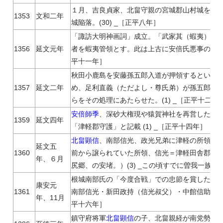
１月、吉良貞家、北畠守親の宮城郡山村城を落
1353
文和二年
城陥落。(30) _［正平八年］
「諏訪大明神画詞」成立。「武家其（蝦夷）濫
1356
延文元年
者を蝦夷管領とす。此は上古に安倍氏悪事の高丸と
平十一年］
秋田小鹿島を安藤孫五郎入道が押領するという
1357
延文二年
め、足利直義（ただよし・尊氏弟）が孫五郎を
らをその処理にあたらせた。(1) _［正平十二年
安倍師季
、深砂大権現や猿賀神社を再営したと
1359
延文四年
「津軽郡守護」と記載 (1) _［正平十四年］
北畠顕信
、南部信光、政光兄弟に津軽の所領を
延文五
1360
前から譲られていた所領、信光＝津軽田舎郡黒
年、６月
尻郷、の安堵。）(3) _この頃すでに曽我一族は没落
根城南部氏の「今度合戦」での忠節を賞した、
康安元
1361
南部信光・新田政持（信光叔父）・中館信助（信光
年、11月
平十六年］
鎮守府将軍
北畠顕信
の子、北畠親経が南党勢に