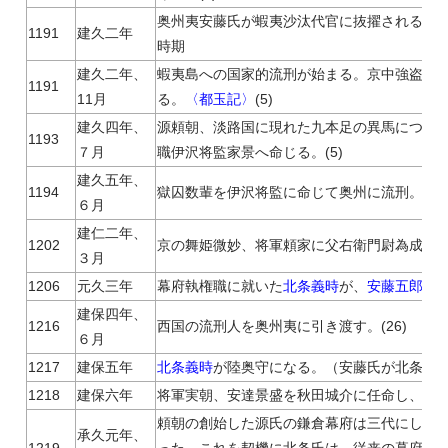
奥州夷安藤氏が蝦夷沙汰代官に抜擢される。(
1191
建久二年
時期
建久二年、
蝦夷島への国家的流刑が始まる。京中強盗ら
1191
11月
る。
〈都玉記〉
(5)
建久四年、
源頼朝、淡路国に現れた九本足の異馬につい
1193
７月
職伊沢将監家景へ命じる。(5)
建久五年、
1194
獄囚数輩を伊沢将監に命じて奥州に流刑。(26
６月
建仁二年、
1202
京の舞姫微妙、将軍頼家に父右衛門尉為成（奥州
３月
1206
元久三年
幕府執権職に就いた
北条義時
が、
安藤五郎
を蝦
建保四年、
1216
西国の流刑人を奥州夷に引き渡す。(26)
６月
1217
建保五年
北条義時
が陸奥守になる。（安藤氏が北条氏の
1218
建保六年
将軍実朝、安達景盛を秋田城介に任命し、北条氏
頼朝の創始した源氏の鎌倉幕府は三代にして
承久元年、