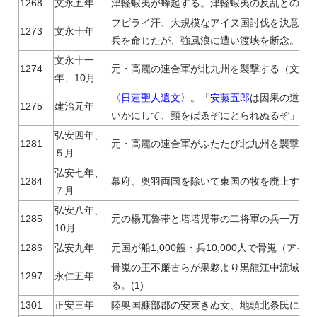
1268
文永五年
津軽蝦夷が蜂起する。津軽蝦夷の反乱との関
フビライ汗、大規模なアイヌ国討伐を決意。
1273
文永十年
兵を命じたが、強風浪に遭い渡峡を断念。(26
文永十一
1274
元・高麗の連合軍が北九州を襲撃する（文永の役
年、10月
〈日蓮聖人遺文〉
。「
安藤五郎
は因果の道理
1275
建治元年
いかにして、頸をばゑぞにとられぬるぞ」(1)
弘安四年、
1281
元・高麗の連合軍がふたたび北九州を襲撃する
５月
弘安七年、
1284
幕府、奥羽両国を除いて東国の牧を廃止する。(
７月
弘安八年、
1285
元の楊兀魯帯と塔塔児帯の二将軍の兵一万、骨嵬
10月
1286
弘安九年
元国が船1,000艘・兵10,000人で骨嵬（アイ
骨嵬の王不廉古らが果夥より黒龍江中流域の
1297
永仁五年
る。(1)
1301
正安三年
陸奥国糠部郡の安東きぬ女、地頭北条氏に類族