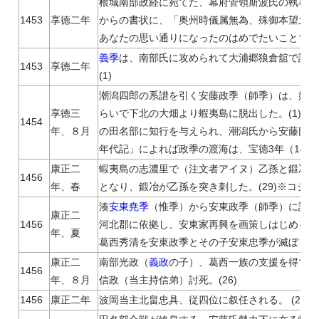
根城南部政経に宛てた、幕府管領斯波氏の執事二
1453
享徳二年
からの書状に、「奥州時儀属無為、殊御本望之由
あなたの思い通りになったのはめでたいことです）
義季
は、南部氏に攻められて大浦郷狼倉舘で討死
1453
享徳二年
(1)
潮潟四郎の系譜を引く安藤政季（師季）は、嫡流
享徳三
らいで下北の大畑より蝦夷島に脱出した。(1)
〈
1454
年、８月
の田名部に知行を与えられ、潮潟氏から安藤氏に改
年代記」によれば政季の渡海は、宝徳3年（1451
康正二
蝦夷島の志濃里で（注文者アイヌ）乙孫と鍛冶の
1456
年、春
となり、鍛冶が乙孫を突き刺した。(29)※コシ
湊
安東尭季
（惟季）から安東政季（師季）に誘い
康正二
1456
河北郡に依拠し、安東家再興を画策しはじめる。(1
年、夏
葛西秀清を安東政季とその子安東忠季が滅ぼして
康正二
南部光政（
義政
の子）、葛西一族の支援を得て、
1456
年、８月
信政（当主持信弟）討死。(26)
1456
康正二年
波岡当主北畠忠具、従四位に叙任される。 (26)