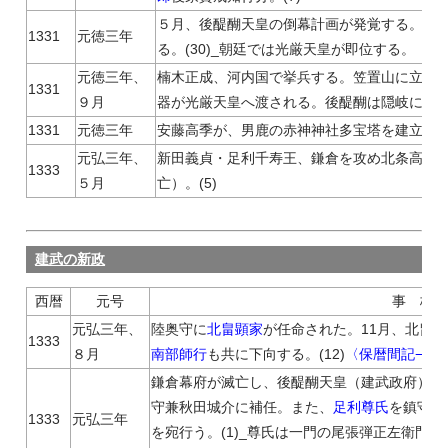
５月、後醍醐天皇の倒幕計画が発覚する。８
1331
元徳三年
る。(30)_朝廷では光厳天皇が即位する。
元徳三年、
楠木正成、河内国で挙兵する。笠置山に立て
1331
９月
器が光厳天皇へ渡される。後醍醐は隠岐に流
1331
元徳三年
安藤高季が、男鹿の赤神神社多宝塔を建立した
元弘三年、
新田義貞・足利千寿王、鎌倉を攻め北条高時
1333
５月
亡）。(5)
建武の新政
西暦
元号
事 柄
元弘三年、
陸奥守に
北畠顕家
が任命された。11月、北畠
1333
８月
南部師行
も共に下向する。(12)
〈保暦間記−顕
鎌倉幕府が滅亡し、後醍醐天皇（建武政府）は
守兼秋田城介に補任。また、
足利尊氏
を鎮守府
1333
元弘三年
を宛行う。(1)_尊氏は一門の尾張弾正左衛門