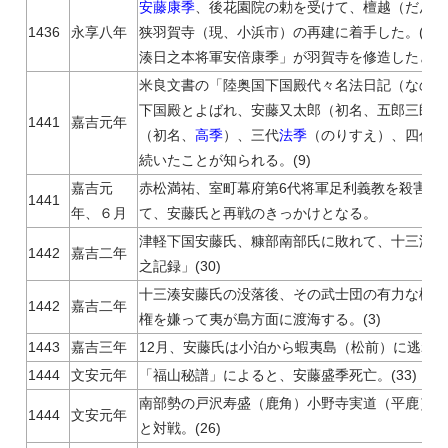
安藤康季
、後花園院の勅を受けて、檀越（だんお
1436
永享八年
狭羽賀寺（現、小浜市）の再建に着手した。(1)
湊日之本将軍安倍康季」が羽賀寺を修造したと書か
米良文書の「陸奥国下国殿代々名法日記（なのり
下国殿とよばれ、安藤又太郎（初名、五郎三郎季
1441
嘉吉元年
（初名、
高季
）、三代
法季
（のりすえ）、四代
盛
続いたことが知られる。(9)
嘉吉元
赤松満祐、室町幕府第6代将軍足利義教を殺害（嘉吉
1441
年、６月
て、安藤氏と再戦のきっかけとなる。
津軽下国安藤氏、糠部南部氏に敗れて、十三湊か
1442
嘉吉二年
之記録」(30)
十三湊安藤氏の没落後、その武士団の有力な構成
1442
嘉吉二年
権を嫌って夷が島方面に渡海する。(3)
1443
嘉吉三年
12月、安藤氏は小泊から蝦夷島（松前）に逃れた。(3
1444
文安元年
「福山秘譜」によると、安藤盛季死亡。(33)
南部勢の戸沢寿盛（鹿角）小野寺実道（平鹿）ら
1444
文安元年
と対戦。(26)