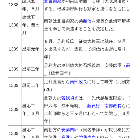
建武五
北畠顕家
が和泉国堺浦・石津（大阪府堺市）で
1338
年、５月
する。根城南部師行も顕家と運命をともにした。(3
建武五
南朝は北畠顕家の弟
顕信
を陸奥介兼鎮守府将軍
1338
年、閏七
王を奉じて派遣することを決定した。
月
８月、足利尊氏、征夷大将軍に就任。９月、北
1339
暦応元年
を出発するが、遭難して顕信は吉野に戻り、親房は
年］
足利方の奥州総大将石塔義房、安藤師季（
高季
1339
暦応二年
_［延元四年］
足利直義から
南部政長
に対して味方（北朝方）
1339
暦応二年
(28)
北朝方の
曽我貞光
は、「先代越後五郎殿」（北
暦応二
部六郎、成田頼時、
工藤貞行
、
南部政長
らに大
1339
年、３月
二郎師助らと三ヶ月にわたって防戦し、６月に相退きと
年］
暦応二
南朝方の
安藤四郎
（実名未詳）が尻引楯に打ち
1339
年、６月
太師季（
高季
）や
曽我貞光
と戦った。(1) (15)
〈