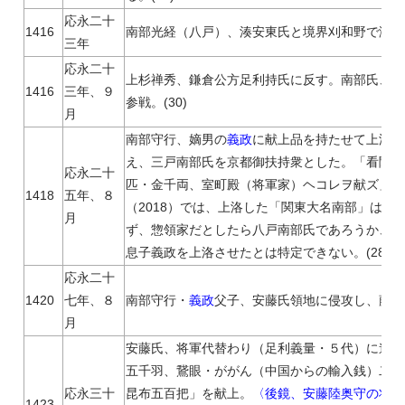
応永二十
1416
南部光経（八戸）、湊安東氏と境界刈和野で激突。
三年
応永二十
上杉禅秀、鎌倉公方足利持氏に反す。南部氏、篠
1416
三年、９
参戦。(30)
月
南部守行、嫡男の
義政
に献上品を持たせて上洛さ
え、三戸南部氏を京都御扶持衆とした。「看聞御
応永二十
匹・金千両、室町殿（将軍家）ヘコレヲ献ズ」と記
1418
五年、８
（2018）では、上洛した「関東大名南部」は八
月
ず、惣領家だとしたら八戸南部氏であろうか、と
息子義政を上洛させたとは特定できない。(28)
応永二十
1420
七年、８
南部守行・
義政
父子、安藤氏領地に侵攻し、藤崎城
月
安藤氏、将軍代替わり（足利義量・５代）に進物
五千羽、鵞眼・ががん（中国からの輸入銭）二万
応永三十
昆布五百把」を献上。
〈後鏡、安藤陸奥守の将軍
1423