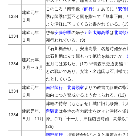
申ストイヘドモ、綸旨国宣ヲ帯ビズバ許容スベカ
このころ「南部殿（
師行
）」あてに「
安倍祐季
建武元年、
1334
季は師季に鷲羽と鷹を贈って「無事下向」を祝う）
３月
より津軽に下ってくると書かれている。(15)
〈
建武元年、
惣領
安藤宗季
の嫡子
五郎太郎高季
は
北畠顕家
か
1334
３月
宛行われている。(9)
「石川楯合戦」。安達高景、名越時如が石川楯に逃
は石川楯に立て籠もって抵抗を続けたが、
曾我
建武元年、
1334
五月には落ちた。(17) ※青森県史通史編１
３月～５月
との戦いであり、安達・名越氏は石川楯ではな
たとしている。
建武元年、
南部師行
、
北畠顕家
よりの教書で諸般の指示を
1334
６月
動向につき警戒するよう命じられる。(12)
〈北
津軽の持寄（もちよせ）城に旧北条勢、北条時如
建武元年、
畠顕家
は各地の有力武士を次々と津軽へ派遣し
1334
８月～11月
降。(17)「十一月、津軽凶徒時如、高景以下
(26)
南部師行
、持寄城合戦のときと推定される津軽