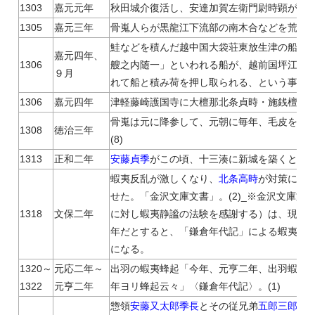
1303
嘉元元年
秋田城介復活し、安達加賀左衛門尉時顕が任命さ
1305
嘉元三年
骨嵬人らが黒龍江下流部の南木合などを荒らす。
鮭などを積んだ越中国大袋荘東放生津の船主
嘉元四年、
1306
艘之内随一」といわれる船が、越前国坪江郷
９月
れて船と積み荷を押し取られる、という事件が起
1306
嘉元四年
津軽藤崎護国寺に大檀那北条貞時・施銭檀那
骨嵬は元に降参して、元朝に毎年、毛皮を貢
1308
徳治三年
(8)
1313
正和二年
安藤貞季
がこの頃、十三湊に新城を築くという。
蝦夷反乱が激しくなり、
北条高時
が対策に乗出
せた。「金沢文庫文書」。(2)_※金沢文庫
1318
文保二年
に対し蝦夷静謐の法験を感謝する）は、現在、正
年だとすると、「鎌倉年代記」による蝦夷蜂
になる。
1320～
元応二年～
出羽の蝦夷蜂起「今年、元亨二年、出羽蝦夷
1322
元亨二年
年ヨリ蜂起云々」〈鎌倉年代記〉。(1)
惣領
安藤又太郎季長
とその従兄弟
五郎三郎季