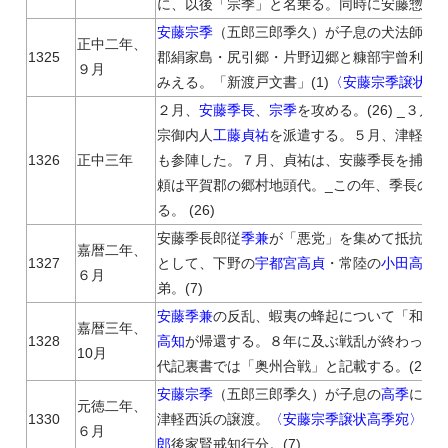
に、以後「宗季」と名乗る。同時に安藤惣領の
安藤宗季
（五郎三郎季久）が子息の犬法師（
正中二年、
1325
郡絹家島・尻引郷・片野辺郷と糠部宇曾利郷
９月
みえる。「新渡戸文書」(1)
〈安藤宗季譲状犬
２月、
安藤季長
、
宗季
を攻める。(26) _３
宗御内人
工藤貞祐
を派遣する。５月、津軽西
1326
正中三年
も参陣した。７月、貞祐は、安藤季長を捕虜と
頼は平賀郡の郷村地頭代。_この年、季長の郎
る。 (26)
安藤季長郎従
季兼
が「悪党」を集めて抵抗を
嘉暦二年、
1327
として、下野の
宇都宮高貞
・常陸の
小田高知
６月
弟。(7)
安藤季兼
の反乱、蝦夷の蜂起について「和談
嘉暦三年、
1328
高知
が帰還する。８年に及ぶ戦乱が終わった。(
10月
代記裏書では「奥州合戦」と記載する。(27)
安藤宗季
（五郎三郎季久）が子息の
高季
に与
元徳二年、
1330
津軽西浜の譲渡。
〈安藤宗季譲状高季宛〉
(1
６月
郎
後家賢戒知行分。(7)