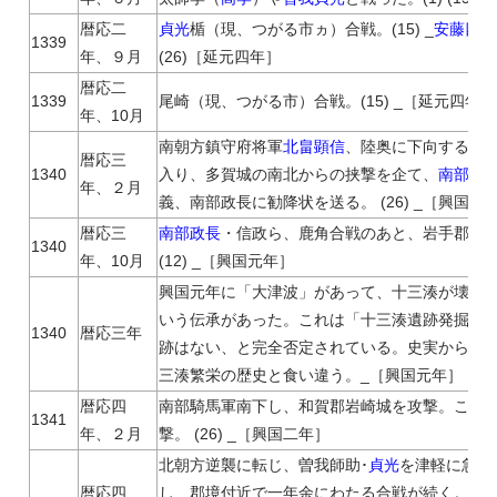
暦応二
貞光
楯（現、つがる市ヵ）合戦。(15) _
安藤四郎
1339
年、９月
(26)［延元四年］
暦応二
1339
尾崎（現、つがる市）合戦。(15) _［延元四年］
年、10月
南朝方鎮守府将軍
北畠顕信
、陸奥に下向する。
暦応三
1340
入り、多賀城の南北からの挟撃を企て、
南部政
年、２月
義、南部政長に勧降状を送る。 (26) _［興国元
暦応三
南部政長
・信政ら、鹿角合戦のあと、岩手郡西
1340
年、10月
(12) _［興国元年］
興国元年に「大津波」があって、十三湊が壊滅
いう伝承があった。これは「十三湊遺跡発掘調
1340
暦応三年
跡はない、と完全否定されている。史実から見
三湊繁栄の歴史と食い違う。_［興国元年］
暦応四
南部騎馬軍南下し、和賀郡岩崎城を攻撃。これ
1341
年、２月
撃。 (26) _［興国二年］
北朝方逆襲に転じ、曽我師助･
貞光
を津軽に急派
暦応四
し、郡境付近で一年余にわたる合戦が続く。（