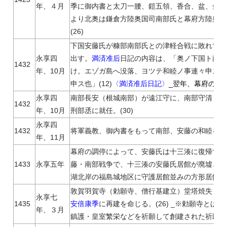
年、４月
季に御内書と太刀一腰、鎧五領、香合、盆、金襴
より北奥は鎌倉方陸奥国司南部氏と幕府方陸奥守
(26)
下国安藤氏が糠部南部氏との津軽合戦に敗れて蝦
永享四
出す。
満済准后
日記の内容は、「奥ノ下国ト南部
1432
年、10月
け。エゾガ島へ没落、ヨツテ和睦ノ事連々申ス間
申ス也」(12)
〈満済准后日記〉
_翌年、幕府の調停
永享四
南部長安（根城南部）が遠江守に、南部守清（長
1432
年、10月
刑部丞に就任。(30)
永享四
1432
将軍義教、御内書をもって南部、安藤の和睦を命じ
年、11月
幕府の調停によって、安藤氏は十三湊に復帰する。
1433
永享五年
藤・南部戦争で、十三湊の安藤氏居館が廃墟とな
湖北岸の福島城地区に守護居館並みの方形居館（内
敦賀羽賀寺（勅願寺、僧行基建立）堂塔焼失し、
永享七
1435
安倍康季
に再建を命じる。(26) _※勅願寺と
年、３月
鎮護・皇室繁栄などを祈願して創建された祈願寺