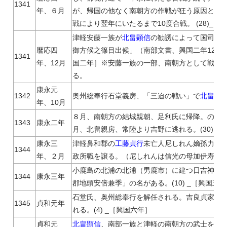
1341
年、６月
が、帰国の他なく南朝方の作戦が狂う原因となる。
戦により翌年にいたるまで10度合戦。 (28)_［
津軽安藤一族が
北畠顕信
の勧誘によって国司方
暦応四
御方候之篠目出候」（南部文書、興国二年12月20
1341
年、12月
国二年］※安藤一族の一部、南朝方として戦っ
る。
康永元
1342
奥州総奉行石堂義房、「三迫の戦い」で
北畠顕
年、10月
８月、南朝方の結城親朝、足利氏に帰降。のちに
1343
康永二年
月、北畠親房、常陸より吉野に逃れる。(30) _
康永三
津軽鼻和郡の
工藤貞行
未亡人尼しれん嫡孫力寿
1344
年、２月
政所職を譲る。（尼しれんは信光の母加伊寿御前の
小鹿島の北浦の北浦（男鹿市）に建つ日吉神社
1344
康永三年
郡地頭安倍兼季」の名がある。(10) _［興国五
石堂氏、奥州総奉行を解任される。吉良貞家・
1345
貞和元年
れる。(4) _［興国六年］
貞和元
北畠顕信
、南部一族と津軽の南朝方の武士を論