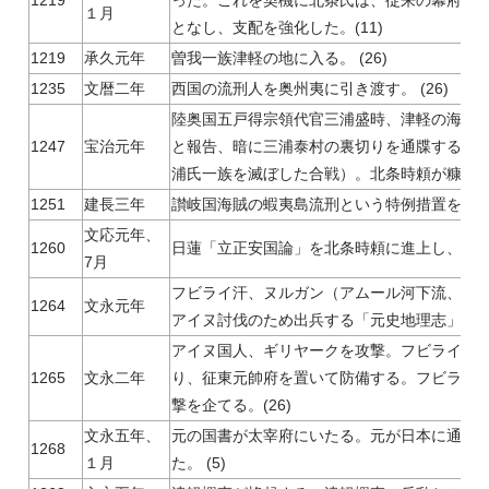
1219
った。これを契機に北条氏は、従来の幕府直
１月
となし、支配を強化した。(11)
1219
承久元年
曽我一族津軽の地に入る。 (26)
1235
文暦二年
西国の流刑人を奥州夷に引き渡す。 (26)
陸奥国五戸得宗領代官三浦盛時、津軽の海辺
1247
宝治元年
と報告、暗に三浦泰村の裏切りを通牒する。 (2
浦氏一族を滅ぼした合戦）。北条時頼が糠部地
1251
建長三年
讃岐国海賊の蝦夷島流刑という特例措置を講ずる
文応元年、
1260
日蓮「立正安国論」を北条時頼に進上し、他国の
7月
フビライ汗、ヌルガン（アムール河下流、ア
1264
文永元年
アイヌ討伐のため出兵する「元史地理志」。(2
アイヌ国人、ギリヤークを攻撃。フビライ汗
1265
文永二年
り、征東元帥府を置いて防備する。フビライ
撃を企てる。(26)
文永五年、
元の国書が太宰府にいたる。元が日本に通交
1268
１月
た。 (5)