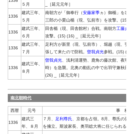
1336
５月
_［延元元年］
建武三年、
南朝方が「御奉行（
安藤家季
ヵ）御楯」を攻め
1336
５月
三郎の小栗山楯（現、弘前市）を攻撃。(15) (1
建武三年、
田舎楯（現、田舎館村）合戦。南朝方
工藤貞行
1336
６月
攻撃。(15) (16) _［延元元年］
建武三年、
足利方が新里（現、弘前市）、堀越（現、弘前
1336
７月
張して来たので防戦。
曽我貞光
参戦。(15) (1
曽我貞光
、浅利清運勢、鹿角の藤次館、夜明島
建武三年、
1336
時）を急襲。北奥の動乱の中で出羽守兼秋田城
８月
(26) _［延元元年］
南北朝時代
西暦
元号
事 柄
建武三
７月、
足利尊氏
、京都を占領。8月、尊氏の要請で
1336
年、８月
を擁立。斯波家長、奥羽総大将に任じられる。(4