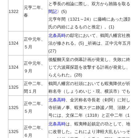
と季長の相論に際し、双方から賄賂を取る。
元亨二年、
1322
間記〉
(5)
春
元亨年間（1321～24）に藤崎にあった護国
氏の内紛によるものと推定）。(1)
北条高時
の邸宅において、鶴岡八幡宮社務職
正中元年、
1324
法が修される。(5) _祈祷は、正中元年五月
５月
(27)
後醍醐天皇の倒幕計画が発覚し、失敗に終わる
正中元年、
1324
じて六波羅探題を攻撃する計画が発覚し、後
９月
らえられた。(28)
正中二年、
鶴岡八幡宮の社頭においても蝦夷降伏が祈ら
1325
閏１月
称名寺（しょうめいじ・現、横浜市）でも降伏
北条高時
、金沢称名寺長老（剣阿）に対し蝦夷静
正中二年、
1325
寺祈祷ノ事、蝦夷スデニ静謐ノ間、法験ノ至リ
５月
号には、文保二年（1318）と正中二年（13
北条高時
は、蝦夷蜂起鎮定の功として、地頭
正中二年、
1325
に改替した。これにより津軽大乱もいっそう
６月