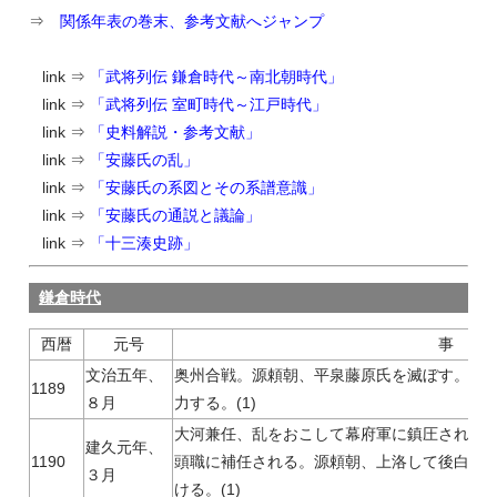
⇒
関係年表の巻末、参考文献へジャンプ
link ⇒
「武将列伝 鎌倉時代～南北朝時代」
link ⇒
「武将列伝 室町時代～江戸時代」
link ⇒
「史料解説・参考文献」
link ⇒
「安藤氏の乱」
link ⇒
「安藤氏の系図とその系譜意識」
link ⇒
「安藤氏の通説と議論」
link ⇒
「十三湊史跡」
鎌倉時代
西暦
元号
事 柄
文治五年、
奥州合戦。源頼朝、平泉藤原氏を滅ぼす。安
1189
８月
力する。(1)
大河兼任、乱をおこして幕府軍に鎮圧される
建久元年、
1190
頭職に補任される。源頼朝、上洛して後白河
３月
ける。(1)