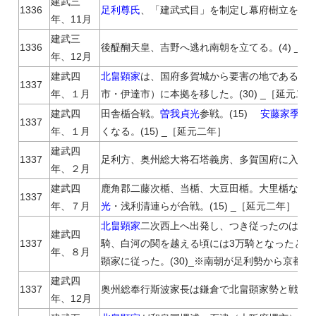
建武三
1336
足利尊氏
、「建武式目」を制定し幕府樹立を宣言。
年、11月
建武三
1336
後醍醐天皇、吉野へ逃れ南朝を立てる。(4) _［
年、12月
建武四
北畠顕家
は、国府多賀城から要害の地である伊
1337
年、１月
市・伊達市）に本拠を移した。(30) _［延元二
建武四
田舎楯合戦。
曽我貞光
参戦。(15)
安藤家季
の
1337
年、１月
くなる。(15) _［延元二年］
建武四
1337
足利方、奥州総大将石塔義房、多賀国府に入府。 (
年、２月
建武四
鹿角郡二藤次楯、当楯、大豆田楯。大里楯など
1337
年、７月
光
・浅利清連らが合戦。(15) _［延元二年］
北畠顕家
二次西上へ出発し、つき従ったのは南部
建武四
1337
騎、白河の関を越える頃には3万騎となったとい
年、８月
顕家に従った。(30)_※南朝が足利勢から京都
建武四
1337
奥州総奉行斯波家長は鎌倉で北畠顕家勢と戦い敗死
年、12月