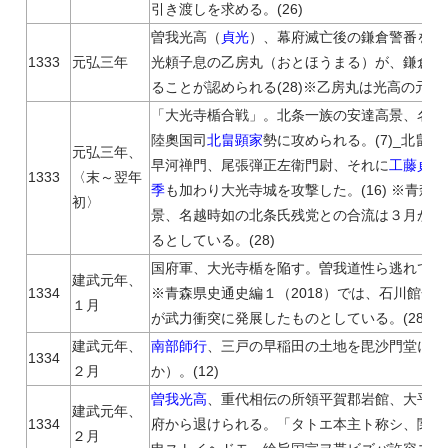
引き渡しを求める。(26)
曽我光高（
貞光
）、幕府滅亡後の鎌倉警番をつと
1333
元弘三年
光頼子息の乙房丸（おとほうまる）が、鎌倉の
ることが認められる(28)※乙房丸は光高の元
「大光寺楯合戦」。北条一族の安達高景、名越
陸奧国司
北畠顕家
勢に攻められる。(7)_北畠
元弘三年、
早河禅門、尾張弾正左衛門尉、それに
工藤貞行
1333
〈末～翌年
季
も加わり大光寺城を攻撃した。(16) ※青森
初〉
景、名越時如の北条氏残党との合流は３月から
るとしている。(28)
国府軍、大光寺楯を陥す。曽我道性ら逃れて津軽
建武元年、
1334
※青森県史通史編１（2018）では、石川館合
１月
が武力衝突に発展したものとしている。(28)
建武元年、
南部師行
、三戸の早稲田の土地を毘沙門堂に寄
1334
２月
か）。(12)
曽我光高
、重代相伝の所領平賀郡岩館、大平賀
建武元年、
1334
府から退けられる。「タトエ本主ト称シ、関東
２月