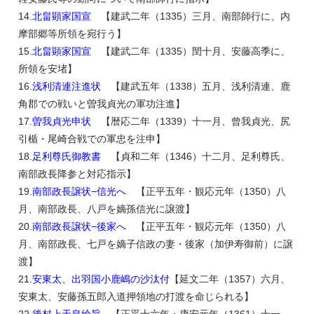
14.
北畠顕家国宣
【建武二年（1335）三月、南部師行に、内
摩部郷等所領を宛行う】
15.
北畠顕家国宣
【建武二年（1335）閏十月、安藤高季に、
所領を安堵】
16.
浅利清連注進状
【建武五年（1338）五月、浅利清連、鹿
角郡での戦いと曽我貞光の軍功注進】
17.
曽我貞光申状
【暦応二年（1339）十一月、曾我貞光、尻
引楯・尾崎合戦での軍忠を注申】
18.
足利尊氏御教書
【貞和二年（1346）十二月、足利尊氏、
南部政長降参と対応指示】
19.
南部政長譲状−信光へ
【正平五年・観応元年（1350）八
月、南部政長、八戸を嫡孫信光に譲渡】
20.
南部政長譲状−後家へ
【正平五年・観応元年（1350）八
月、南部政長、七戸を嫡子信政の妻・後家（加伊寿御前）に譲
渡】
21.
安東太、出羽国小鹿嶋の沙汰付
【延文二年（1357）六月、
安東太、安藤孫五郎入道押領地の打渡を命じられる】