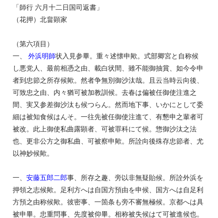
「師行 六月十二日国司返書」
（花押）北畠顕家
（第六項目）
一、
外浜明師
状入見参畢。重々述懐申歟。式部卿宮と自称候
し悪党人、最前相憑之由、載白状間、雖不能御抽賞、如今令申
者到忠節之所存候歟。然者争無別御沙汰哉。且云当時云向後、
可致忠之由、内々猶可被加教訓候。去春は偏被任御使注進之
間、実又参差御沙汰も候つらん。然而地下事、いかにとして委
細は被知食候はんそ。一往先被任御使注進て、有懇申之輩者可
被改。此上御使私曲露顕者、可被罪科にて候。惣御沙汰之法
也、更非公方之御私曲、可被察申歟。所詮向後殊存忠節者、尤
以神妙候歟。
一、
安藤五郎二郎
事、所存之趣、旁以非無疑貽候。所詮外浜を
押領之志候歟。足利方へは自国方預由を申候、国方へは自足利
方預之由称候歟。彼密事、一箇条も旁不審無極候。京都へは具
被申畢。忠重問事、先度被仰畢。相称被失候はて可被進候也。