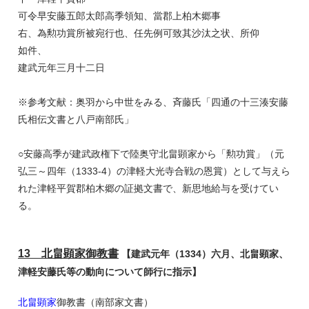
可令早安藤五郎太郎高季領知、當郡上柏木郷事
右、為勲功賞所被宛行也、任先例可致其沙汰之状、所仰
如件、
建武元年三月十二日
※参考文献：奥羽から中世をみる、斉藤氏「四通の十三湊安藤
氏相伝文書と八戸南部氏」
○安藤高季が建武政権下で陸奥守北畠顕家から「勲功賞」（元
弘三～四年（1333-4）の津軽大光寺合戦の恩賞）として与えら
れた津軽平賀郡柏木郷の証拠文書で、新思地給与を受けてい
る。
13 北畠顕家御教書
【建武元年（1334）六月、北畠顕家、
津軽安藤氏等の動向について師行に指示】
北畠顕家
御教書（南部家文書）