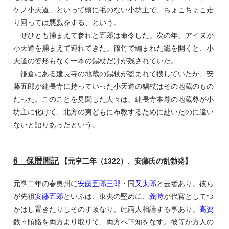
ケノ小天道」といって頭に毛のない小坊主で、ちょこちょこ走
り回っては悪戯をする、という。
ぜひとも捕まえて参れと五郎は命令した。次の年、アイヌが
小天道を捕まえて連れてきた。篠竹で編まれた籠を開くと、小
天道の姿形もなく一本の錫杖だけが残されていた。
鎌倉にある建長寺の地蔵の錫杖が盗まれて捜していたが、安
藤五郎が建長寺に持っていった小天道の錫杖はその地蔵のもの
だった。このことを見聞した人々は、建長寺本尊の地蔵尊が小
坊主に化けて、北方の夷どもに布教するために赴いたのに違い
ないと語りあったという。
6 保暦間記
【元亨二年（1322）、安藤氏の乱勃発】
元亨二年の春奥州に
安藤五郎三郎
・同
又太郎
と云者あり。彼ら
が先祖
安藤五郎
といふは、東夷の堅めに、
義時
が代官としてつ
かはし置きたりしそのすゑなり。此両人相論する事あり。
高資
数々賄賂を両方より取りて、両方へ下知をなす。彼等か方人の