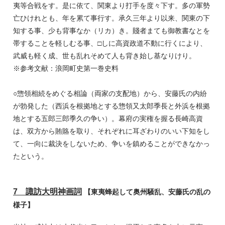
夷等合戦をす。是に依て、関東より打手を度々下す。多の軍勢
亡ひけれとも、年を累て事行す。承久三年より以来、関東の下
知する事、少も背事なか（リカ）き。賤者まても御教書なとを
帯することを軽しむる事、□しに高資政道不動に行くにより、
武威も軽く成、世も乱れそめて人も背き始し基なりけり。
※参考文献：浪岡町史第一巻史料
○惣領相続をめぐる相論（両家の支配地）から、安藤氏の内紛
が勃発した（西浜を根拠地とする惣領又太郎季長と外浜を根拠
地とする五郎三郎季久の争い）。幕府の実権を握る長崎高資
は、双方から賄賂を取り、それぞれに耳ざわりのいい下知をし
て、一向に裁決をしないため、争いを鎮めることができなかっ
たという。
7 諏訪大明神画詞
【東夷蜂起して奥州騒乱、安藤氏の乱の
様子】