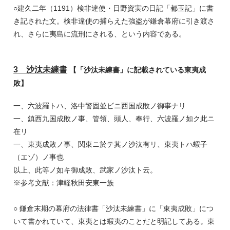
○建久二年（1191）検非違使・日野資実の日記「都玉記」に書
き記された文。検非違使の捕らえた強盗が鎌倉幕府に引き渡さ
れ、さらに夷島に流刑にされる、という内容である。
3 沙汰未練書
【「沙汰未練書」に記載されている東夷成
敗】
一、六波羅トハ、洛中警固並ビニ西国成敗ノ御事ナリ
一、鎮西九国成敗ノ事、管領、頭人、奉行、六波羅ノ如ク此ニ
在リ
一、東夷成敗ノ事、関東ニ於テ其ノ沙汰有リ、東夷トハ蝦子
（エゾ）ノ事也
以上、此等ノ如キ御成敗、武家ノ沙汰ト云。
※参考文献：津軽秋田安東一族
○ 鎌倉末期の幕府の法律書「沙汰未練書」に「東夷成敗」につ
いて書かれていて、東夷とは蝦夷のことだと明記してある。東