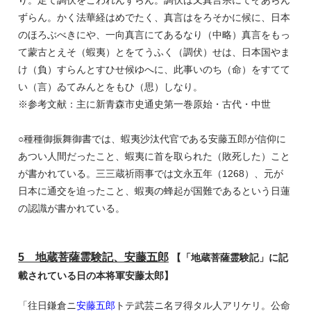
ずらん。かく法華経はめでたく、真言はをろそかに候に、日本
のほろぶべきにや、一向真言にてあるなり（中略）真言をもっ
て蒙古とえそ（蝦夷）とをてうふく（調伏）せは、日本国やま
け（負）すらんとすひせ候ゆへに、此事いのち（命）をすてて
い（言）ゐてみんとをもひ（思）しなり。
※参考文献：主に新青森市史通史第一巻原始・古代・中世
○種種御振舞御書では、蝦夷沙汰代官である安藤五郎が信仰に
あつい人間だったこと、蝦夷に首を取られた（敗死した）こと
が書かれている。三三蔵祈雨事では文永五年（1268）、元が
日本に通交を迫ったこと、蝦夷の蜂起が国難であるという日蓮
の認識が書かれている。
5 地蔵菩薩霊験記、安藤五郎
【「地蔵菩薩霊験記」に記
載されている日の本将軍安藤太郎】
「往日鎌倉ニ
安藤五郎
トテ武芸ニ名ヲ得タル人アリケリ。公命