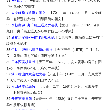
31.
松前記
【「松前記」に記載されているコシャマインの戦い
での武田信広奮闘】
32.
安東師季（政季）願文
【応仁二年（1468）二月、安東師
季、熊野那智大社に旧領回復の願文】
33.
李朝実録−夷千島王遐叉の書状
【文明十四年（1482）四月
九日、夷千島王遐叉から朝鮮国王への手紙】
34.
新羅之記録−松前守護職承認
【安東尋季、蠣崎義広に松前守
護職を承認す】
35.
信長、愛季へ鷹所望の書状
【天正三年（1575）二月、信
長、愛季に鷹を所望し鷹匠を派遣する】
36.
三条西実枝書状
【天正五年（1577）、安東愛季の官位に関
わる三条西実枝の信長宛ての書状】
37.
湊・檜山両家合戦覚書
【天正十年（1582）二月、安東愛季
と大宝寺義氏との由利口での合戦】
38.
秋田愛季に綸旨
【天正十二年（1584）六月、秋田愛季
に、羽賀寺再興の綸旨】
39.
安東実季書簡
【天正十七年（1589）五月二十三日、安東実
季の援軍依頼書簡】