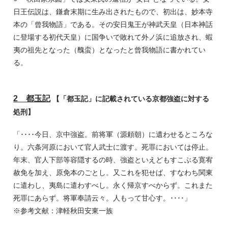
日王伝説は、鎌倉末期に生み出されたもので、初出は、妙本寺
本の「曾我物語」である。その安日鬼王が神武天皇（日本神話
に登場する初代天皇）に国争いで敗れて外ノ浜に追放され、蝦
夷の祖先となった（醜蛮）となったと曾我物語に書かれてい
る。
2 都玉記
【「都玉記」に記載されている京都強盗に対する
処刑】
「････今日、京中強盗。前将軍（源頼朝）に遺わせるところな
り。六条河原において官人武士に渡す。死罪においては停止。
年末、官人下部等容隠するの時、強盗といえどもすこぶる寛宥
赦免を加え、原免本のごとし。又これを犯せば、すなわち関東
に遣わし、夷島に遣わすべし。永く帰京すべからず。これまた
死罪にあらず。将軍奉請云々。人もって甘心す。････」
※参考文献：津軽秋田安東一族