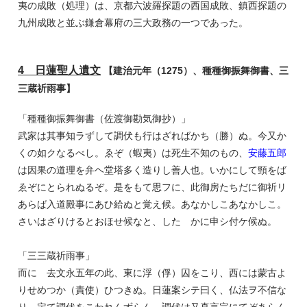
夷の成敗（処理）は、京都六波羅探題の西国成敗、鎮西探題の
九州成敗と並ぶ鎌倉幕府の三大政務の一つであった。
4 日蓮聖人遺文
【建治元年（1275）、種種御振舞御書、三
三蔵祈雨事】
「種種御振舞御書（佐渡御勘気御抄）」
武家は其事知ラずして調伏も行はざればかち（勝）ぬ。今又か
くの如クなるべし。ゑぞ（蝦夷）は死生不知のもの、
安藤五郎
は因果の道理を弁ヘ堂塔多く造りし善人也。いかにして頸をば
ゑぞにとられぬるぞ。是をもて思フに、此御房たちだに御祈リ
あらば入道殿事にあひ給ぬと覚え候。あなかしこあなかしこ。
さいはざりけるとおほせ候なと、したゝかに申シ付ケ候ぬ。
「三三蔵祈雨事」
而に 去文永五年の此、東に浮（俘）囚をこり、西には蒙古よ
りせめつか（責使）ひつきぬ。日蓮案シテ曰く、仏法ヲ不信な
り。定て調伏をこわれんずらん。調伏は又真言宗にてぞあらん