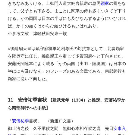
きちなみありける、土御門入道大納言親房の息男
顕家
の卿をな
して、父子とも下さる。まことに関東の侍も多くつきてぞ下り
ける。かの両国は日本の半ばにも及びなんずるようにいひけれ
ば、かくの如くはからひ給ひけるもいはれあり」
※参考文献：津軽秋田安東一族
○後醍醐天皇は鎮守府将軍足利尊氏の対抗策として、北畠顕家
を陸奥守に任じ、義良親王を奉じて多賀国府へと下向させた。
安藤氏関連本によく載る「かの両国（出羽・陸奥国）は日本の
半ばにも及びなん」のフレーズのある文章である。南部師行も
顕家に従い下向した。
11 安倍祐季書状
【建武元年（1334）と推定、安藤祐季か
ら南部師行への手紙】
「
安倍祐季
書状」 （新渡戸文書）
御上洛之後 久不承候之間 無御心本相存候之處 先日
安東入