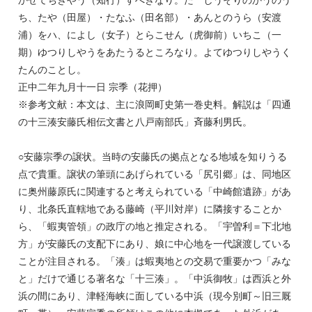
ち、たや（田屋）・たなふ（田名部）・あんとのうら（安渡
浦）をハ、によし（女子）とらこせん（虎御前）いちこ（一
期）ゆつりしやうをあたうるところなり。よてゆつりしやうく
たんのことし。
正中二年九月十一日 宗季（花押）
※参考文献：本文は、主に浪岡町史第一巻史料。解説は「四通
の十三湊安藤氏相伝文書と八戸南部氏」斉藤利男氏。
○安藤宗季の譲状。当時の安藤氏の拠点となる地域を知りうる
点で貴重。譲状の筆頭にあげられている「尻引郷」は、同地区
に奥州藤原氏に関連すると考えられている「中崎館遺跡」があ
り、北条氏直轄地である藤崎（平川対岸）に隣接することか
ら、「蝦夷管領」の政庁の地と推定される。「宇曽利＝下北地
方」が安藤氏の支配下にあり、娘に中心地を一代譲渡している
ことが注目される。「湊」は蝦夷地との交易で重要かつ「みな
と」だけで通じる著名な「十三湊」。「中浜御牧」は西浜と外
浜の間にあり、津軽海峡に面している中浜（現今別町～旧三厩