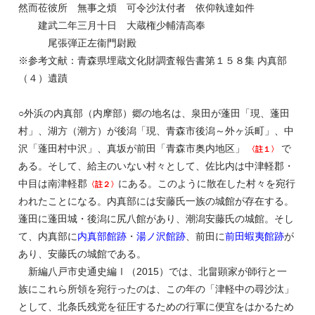
然而莅彼所 無事之煩 可令沙汰付者 依仰執達如件
建武二年三月十日 大蔵権少輔清高奉
尾張弾正左衞門尉殿
※参考文献：青森県埋蔵文化財調査報告書第１５８集 内真部
（４）遺蹟
○外浜の内真部（内摩部）郷の地名は、泉田が蓬田「現、蓬田
村」、湖方（潮方）が後潟「現、青森市後潟～外ヶ浜町」、中
沢「蓬田村中沢」、真坂が前田「青森市奥内地区」
で
〈註１〉
ある。そして、給主のいない村々として、佐比内は中津軽郡・
中目は南津軽郡
にある。このように散在した村々を宛行
〈註２〉
われたことになる。内真部には安藤氏一族の城館が存在する。
蓬田に蓬田城・後潟に尻八館があり、潮潟安藤氏の城館。そし
て、内真部に
内真部館跡
・
湯ノ沢館跡
、前田に
前田蝦夷館跡
が
あり、安藤氏の城館である。
新編八戸市史通史編Ⅰ（2015）では、北畠顕家が師行と一
族にこれら所領を宛行ったのは、この年の「津軽中の尋沙汰」
として、北条氏残党を征圧するための行軍に便宜をはかるため