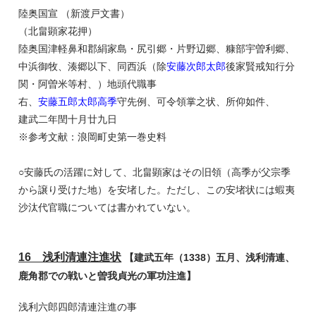
陸奥国宣 （新渡戸文書）
（北畠顕家花押）
陸奥国津軽鼻和郡絹家島・尻引郷・片野辺郷、糠部宇曽利郷、
中浜御牧、湊郷以下、同西浜（除
安藤次郎太郎
後家賢戒知行分
関・阿曽米等村、）地頭代職事
右、
安藤五郎太郎高季
守先例、可令領掌之状、所仰如件、
建武二年閏十月廿九日
※参考文献：浪岡町史第一巻史料
○安藤氏の活躍に対して、北畠顕家はその旧領（高季が父宗季
から譲り受けた地）を安堵した。ただし、この安堵状には蝦夷
沙汰代官職については書かれていない。
16 浅利清連注進状
【建武五年（1338）五月、浅利清連、
鹿角郡での戦いと曽我貞光の軍功注進】
浅利六郎四郎清連注進の事