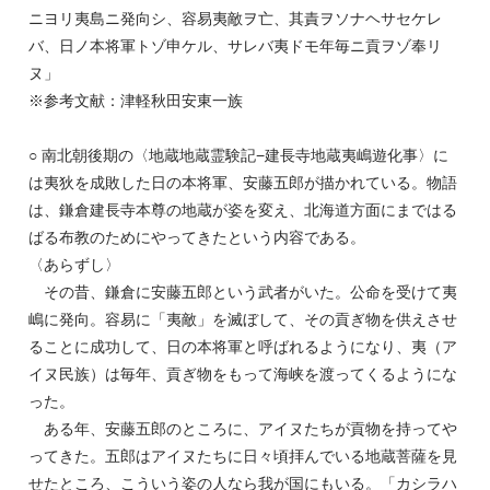
ニヨリ夷島ニ発向シ、容易夷敵ヲ亡、其責ヲソナヘサセケレ
バ、日ノ本将軍トゾ申ケル、サレバ夷ドモ年毎ニ貢ヲゾ奉リ
ヌ」
※参考文献：津軽秋田安東一族
○ 南北朝後期の〈地蔵地蔵霊験記−建長寺地蔵夷嶋遊化事〉に
は夷狄を成敗した日の本将軍、安藤五郎が描かれている。物語
は、鎌倉建長寺本尊の地蔵が姿を変え、北海道方面にまではる
ばる布教のためにやってきたという内容である。
〈あらずし〉
その昔、鎌倉に安藤五郎という武者がいた。公命を受けて夷
嶋に発向。容易に「夷敵」を滅ぼして、その貢ぎ物を供えさせ
ることに成功して、日の本将軍と呼ばれるようになり、夷（ア
イヌ民族）は毎年、貢ぎ物をもって海峡を渡ってくるようにな
った。
ある年、安藤五郎のところに、アイヌたちが貢物を持ってや
ってきた。五郎はアイヌたちに日々頃拝んでいる地蔵菩薩を見
せたところ、こういう姿の人なら我が国にもいる。「カシラハ