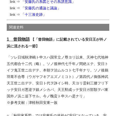
link ⇒
「安藤氏の系図とその系譜意識」
link ⇒
「安藤氏の通論と議論」
link ⇒
「十三湊史跡」
関連史料
1 曾我物語
【「曾我物語」に記載されている安日王が外ノ
浜に流される一節】
「ソレ日域秋津嶋ト申スハ国常立ノ尊ヨリ以来、天神七代地神
五代都合十二代（略）。ソノ後神代七千年ノ間絶エテ、安日ト
イフ鬼王世ニ出デテ、本朝ヲ治ムルコト七千年ナリ。ソノ後鵜
羽葺不合尊（ウガヤフキアエズノミコト）ノ第四代ノ御孫神武
天王世ニ出デテ、安日ト代ヲ諍イシ時、天ヨリ霊剣三腰フリ下
ッテ安日ガ悪逆ヲ鎮メシカバ、天王勲成ッテ安日ガ部類ヲバ東
国外ノ浜ニ追下サル。今ノ醜蛮ト申スハ是ナリ」
※参考文献：津軽秋田安東一族
○ 「秋田家系図」では安東氏の遠祖が”安日”となっている。安