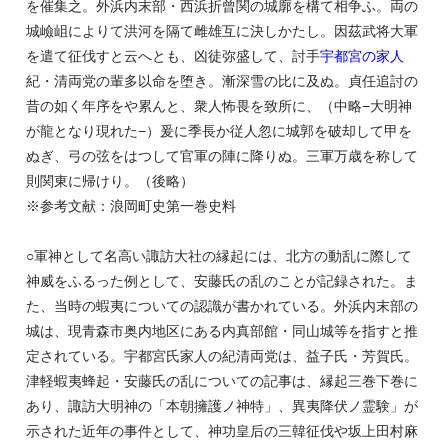
を催集之。外浜内末部・西浜折曾関の城廓を構て相争ふ。両の
城嶮岨によりて洪河を隔て雌雄互に決しかたし。因茲武将大軍
を遣て征伐すと云へとも、凶徒弥盛して、討手
宇都宮の家人
紀・清両党の輩多以命を堕き。漸深雪の比に及ぬ。貞任追討の
昔の如く年序をや累んと、衆人怖畏を致所に、（中略−大明神
が龍となり現れた−）爰に季長か従人忽に城郭を破却して甲を
ぬぎ、弓の弦をはつして官軍の陣に降りぬ。三軍万歳を称して
則関東に帰けり。（後略）
※参考文献：浪岡町史第一巻史料
○軍神として名高い諏訪大社の縁起には、北方の動乱に際して
神威をふるった例として、安藤氏の乱のことが記録された。ま
た、当時の蝦夷についての認識が書かれている。外浜内末部の
城は、現青森市奥内地区にある内真部館・同山城等を指すと推
定されている。宇都宮氏家人の紀清両党は、益子氏・芳賀氏。
津軽蝦夷蜂起・安藤氏の乱についての記事は、縁起三巻下巻に
あり、諏訪大明神の「本朝擁護ノ神特」、異夷降伏ノ霊験」が
示された近年の事件として、神功皇后の三韓征伐や坂上田村麻