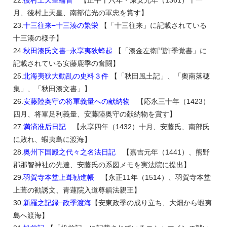
22.
後村上天皇綸旨
【正平十六年・康安元年（1361）十一
月、後村上天皇、南部信光の軍忠を賞す】
23.
十三往来−十三湊の繁栄
【「十三往来」に記載されている
十三湊の様子】
24.
秋田湊氏文書−永享夷狄蜂起
【「湊金左衛門許季覚書」に
記載されている安藤鹿季の奮闘】
25.
北海夷狄大動乱の史料３件
【「秋田風土記」、「奧南落穂
集」、「秋田湊文書」】
26.
安藤陸奥守の将軍義量への献納物
【応永三十年（1423）
四月、将軍足利義量、安藤陸奥守の献納物を賞す】
27.
満済准后日記
【永享四年（1432）十月、安藤氏、南部氏
に敗れ、蝦夷島に渡海】
28.
奥州下国殿之代々之名法日記
【嘉吉元年（1441）、熊野
郡那智神社の先達、安藤氏の系図メモを実法院に提出】
29.
羽賀寺本堂上葺勧進帳
【永正11年（1514）、羽賀寺本堂
上葺の勧誘文、青蓮院入道尊鎮法親王】
30.
新羅之記録−政季渡海
【安東政季の成り立ち、大畑から蝦夷
島へ渡海】