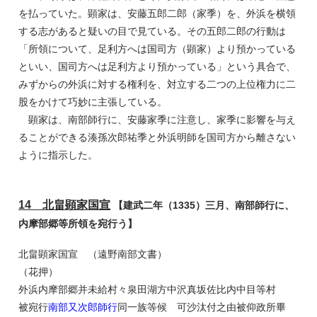
を払っていた。顕家は、安藤五郎二郎（家季）を、外浜を横領
する志があると疑いの目で見ている。その五郎二郎の行動は
「所領について、足利方へは国司方（顕家）より預かっている
といい、国司方へは足利方より預かっている」という具合で、
みずからの外浜に対する権利を、対立する二つの上位権力に二
股をかけて巧妙に主張している。
顕家は、南部師行に、安藤家季に注意し、家季に影響を与え
ることができる湊孫次郎祐季と外浜明師を国司方から離さない
ように指示した。
14 北畠顕家国宣
【建武二年（1335）三月、南部師行に、
内摩部郷等所領を宛行う】
北畠顕家国宣 （遠野南部文書）
（花押）
外浜内摩部郷并未給村々泉田湖方中沢真坂佐比内中目等村
被宛行
南部又次郎師行
同一族等候 可沙汰付之由被仰政所畢