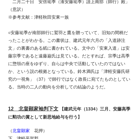
二月二十日 安倍祐季（湊安藤祐季）謹上南部（師行）殿」
（意訳）
※参考文献：津軽秋田安東一族
○安藤祐季が南部師行に鷲羽と鷹を贈っていて、旧知の間柄だ
ったことがわかる。この書状は、建武元年六月の「入道跡注
文」の裏書のある紙に書かれている。文中の「安東入道」は安
藤宗季であると遠藤巌氏は見ている。だとすれば、宗季は高季
に惣領の座をゆずり、自らは中央で活動していたのではない
か、という説の根拠となっている。鈴木満氏は「津軽安藤氏研
究の一視角」（37）で師行ではなく政長に宛てたものとしてい
る。当時の二人の動向を分析しての結論のようだ。
12 北畠顕家袖判下文
【建武元年（1334）三月、安藤高季
に勲功の賞として新思地給与を行う】
（
北畠顕家
花押）
下 津軽平賀郡