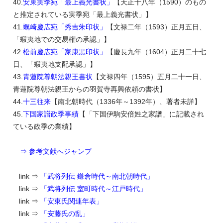
40.
安東実季宛「最上義光書状」
【天正十八年（1590）のもの
と推定されている実季宛「最上義光書状」】
41.
蠣崎慶広宛「秀吉朱印状」
【文禄二年（1593）正月五日、
「蝦夷地での交易権の承認」】
42.
松前慶広宛「家康黒印状」
【慶長九年（1604）正月二十七
日、「蝦夷地支配承認」】
43.
青蓮院尊朝法親王書状
【文禄四年（1595）五月二十一日、
青蓮院尊朝法親王からの羽賀寺再興依頼の書状】
44.
十三往来
【南北朝時代（1336年～1392年）、著者未詳】
45.
下国家譜政季事績
【「下国伊駒安倍姓之家譜」に記載され
ている政季の業績】
⇒ 参考文献へジャンプ
link ⇒
「武将列伝 鎌倉時代～南北朝時代」
link ⇒
「武将列伝 室町時代～江戸時代」
link ⇒
「安東氏関連年表」
link ⇒
「安藤氏の乱」