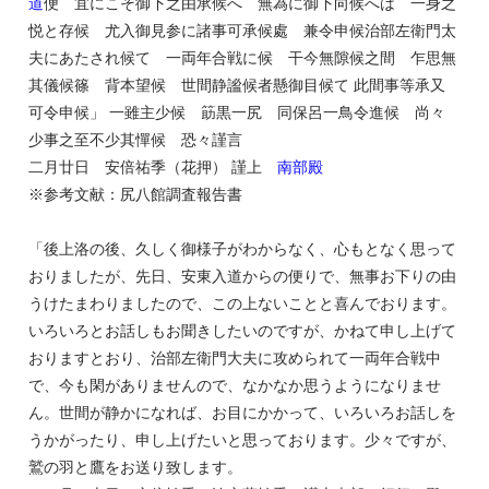
道
便 宜にこそ御下之由承候へ 無為に御下向候へは 一身之
悦と存候 尤入御見参に諸事可承候處 兼令申候治部左衛門太
夫にあたされ候て 一両年合戦に候 干今無隙候之間 乍思無
其儀候篠 背本望候 世間静謐候者懸御目候て 此間事等承又
可令申候」 一雖主少候 筯黒一尻 同保呂一鳥令進候 尚々
少事之至不少其憚候 恐々謹言
二月廿日 安倍祐季（花押） 謹上
南部殿
※参考文献：尻八館調査報告書
「後上洛の後、久しく御様子がわからなく、心もとなく思って
おりましたが、先日、安東入道からの便りで、無事お下りの由
うけたまわりましたので、この上ないことと喜んでおります。
いろいろとお話しもお聞きしたいのですが、かねて申し上げて
おりますとおり、治部左衛門大夫に攻められて一両年合戦中
で、今も閑がありませんので、なかなか思うようになりませ
ん。世間が静かになれば、お目にかかって、いろいろお話しを
うかがったり、申し上げたいと思っております。少々ですが、
鷲の羽と鷹をお送り致します。