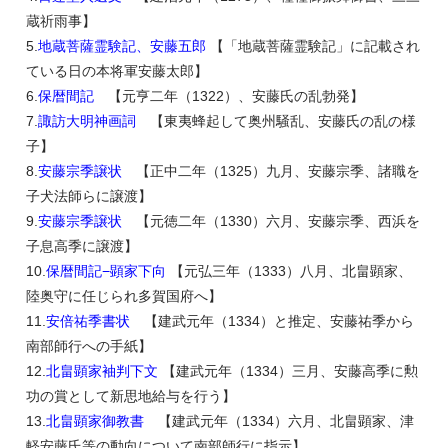
蔵祈雨事】
5.
地蔵菩薩霊験記、安藤五郎
【「地蔵菩薩霊験記」に記載され
ている日の本将軍安藤太郎】
6.
保暦間記
【元亨二年（1322）、安藤氏の乱勃発】
7.
諏訪大明神画詞
【東夷蜂起して奥州騒乱、安藤氏の乱の様
子】
8.
安藤宗季譲状
【正中二年（1325）九月、安藤宗季、諸職を
子犬法師らに譲渡】
9.
安藤宗季譲状
【元徳二年（1330）六月、安藤宗季、西浜を
子息高季に譲渡】
10.
保暦間記−顕家下向
【元弘三年（1333）八月、北畠顕家、
陸奥守に任じられ多賀国府へ】
11.
安倍祐季書状
【建武元年（1334）と推定、安藤祐季から
南部師行への手紙】
12.
北畠顕家袖判下文
【建武元年（1334）三月、安藤高季に勲
功の賞として新思地給与を行う】
13.
北畠顕家御教書
【建武元年（1334）六月、北畠顕家、津
軽安藤氏等の動向について南部師行に指示】