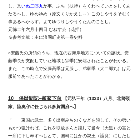
し。又
いぬ二郎丸
か事、ふち（扶持）をくわへていとをしくあ
たるへし。ゆめゆめ（原文くりかえし～）このしやうをそむく
事あるへからす。よてゆつりしやうくたんのことし。
元徳二年六月十四日 むねすゑ（花押）
※参考文献：主に浪岡町史第一巻史料
○安藤氏の所領のうち、現在の西海岸地方についての譲状。安
藤季長が支配していた地域も宗季に安堵されたことがわかる。
また、この時点で安藤高季は元服し、弟家季（犬二郎丸）は元
服前であったことがわかる。
10 保暦間記−顕家下向
【元弘三年（1333）八月、北畠顕
家、陸奥守に任じられ多賀国府へ】
「････東国の武士、多く出羽みちのくなどを領して、その勢い
もかつ強ければ、これを取放さんと議して当今（天皇）の宮と
一所に下し奉すべしとて、国司にはかの親王（護良）にしたし