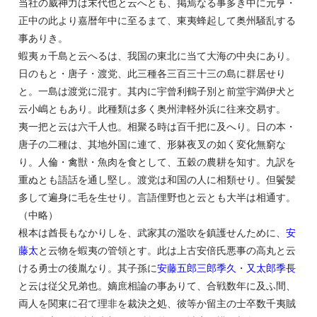
当社の威神力は末代也と云へとも、掲焉なる事多き中に元亨・
正中の此より嘉暦年中に至るまて、東夷蜂起して奥州騒乱する
事ありき。
蝦夷ヵ千島と云へるは、我国の東北に当て大海の中央にあり。
日のもと・唐子・渡党、此三種各三百三十三の島に群居せり
と。一島は渡党に混す。其内に宇曾利鶴子別と前堂宇満伊犬と
云小嶋ともあり。此種類は多く奥州津軽外浜に往来交易す。
夷一把と云は六千人也。相聚る時は百千把に及へり。日の本・
唐子の二種は、其地外国に連て、形躰夜叉の如く変化無窮な
り。人倫・禽獣・魚肉を食として、五穀の農耕を知す。九訳を
重ぬとも語話を通し堅し。渡党は和国の人に相類せり。但鬢髪
多して遍身に毛を生せり。言語俚野也と云とも大半は相通す。
（中略）
根本は酋長もなかりしを、武家其の濫吹を鎮護せんために、
安
藤太
と云物を蝦夷の管領とす。此は上古安倍氏悪事の高丸と云
ける勇士の後胤なり。其子孫に
安藤五郎三郎季久
・
又太郎季長
と云は従父兄弟也。嫡庶相論の事ありて、合戦数年に及ふ間、
両人を関東に召て理非を裁決之処、彼等か留主の士卒数千夷賊