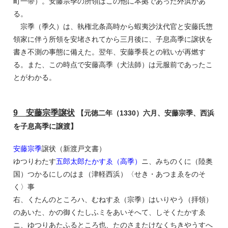
町一帯）。安藤宗季の所領はこの他に本拠であった外浜があ
る。
宗季（季久）は、執権北条高時から蝦夷沙汰代官と安藤氏惣
領家に伴う所領を安堵されてから三月後に、子息高季に譲状を
書き不測の事態に備えた。翌年、安藤季長との戦いが再燃す
る。また、この時点で安藤高季（犬法師）は元服前であったこ
とがわかる。
9 安藤宗季譲状
【元徳二年（1330）六月、安藤宗季、西浜
を子息高季に譲渡】
安藤宗季
譲状（新渡戸文書）
ゆつりわたす
五郎太郎たかすゑ（高季）
ニ、みちのくに（陸奥
国）つかるにしのはま（津軽西浜）〈せき・あつまゑをのそ
く〉事
右、くたんのところハ、むねすゑ（宗季）はいりやう（拝領）
のあいた、かの御くたしふミをあいそへて、しそくたかすゑ
ニ、ゆつりあたふるところ也、たのさまたけなくちきやうすへ