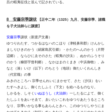
呂の蝦夷征伐と並んで記されている。
8 安藤宗季譲状
【正中二年（1325）九月、安藤宗季、諸職
を子犬法師らに譲渡】
安藤宗季
譲状（新渡戸文書）
ゆつりわたす、つかるはなハのこほり（津軽鼻和郡）けんかし
ましりひきのかう（絹家島尻引郷）・かたのへんのかう（片野
辺郷）、ならひにゑそのさた（蝦夷の沙汰）、ぬかのふうそり
のかう（糠部宇曾利郷）、なかはまのミまき（中浜御牧）、み
なと（湊）いけ（以下）のちとう（地頭）御たいくわんしき
（代官職）の事
みきのところハ 宗季せんれいにまかせて、さた（沙汰）をい
たすへきよし、御くたしふミ（下文）を給ハるものなり。
しかるを、しそく
いぬほうし（犬法師）
一したるによて、御く
たしふミをあいそゑて、ゑいたいこれをゆつりあたうるところ
なり、宗季いかなる事もあらんときハ、このゆつりしやうにま
かせてちきやう（知行）すへきなり。たゝしうそりのかうのう