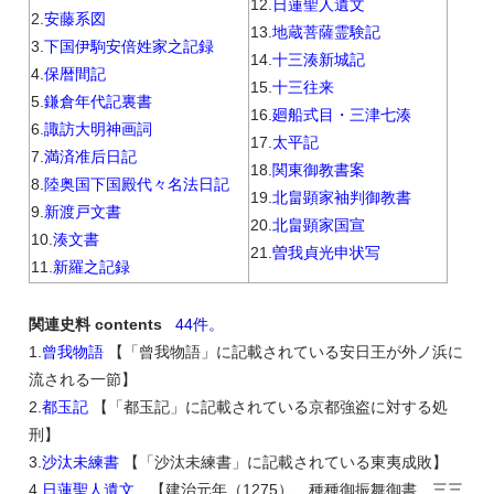
12.
日蓮聖人遺文
2.
安藤系図
13.
地蔵菩薩霊験記
3.
下国伊駒安倍姓家之記録
14.
十三湊新城記
4.
保暦間記
15.
十三往来
5.
鎌倉年代記裏書
16.
廻船式目・三津七湊
6.
諏訪大明神画詞
17.
太平記
7.
満済准后日記
18.
関東御教書案
8.
陸奥国下国殿代々名法日記
19.
北畠顕家袖判御教書
9.
新渡戸文書
20.
北畠顕家国宣
10.
湊文書
21.
曽我貞光申状写
11.
新羅之記録
関連史料 contents
44件。
1.
曾我物語
【「曾我物語」に記載されている安日王が外ノ浜に
流される一節】
2.
都玉記
【「都玉記」に記載されている京都強盗に対する処
刑】
3.
沙汰未練書
【「沙汰未練書」に記載されている東夷成敗】
4.
日蓮聖人遺文
【建治元年（1275）、種種御振舞御書、三三