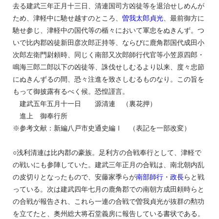
去る建武三年正月十三日、清連国司方凶徒等を退治せしめんが
ため、津軽中に馳せ越すのところ、
曽我太郎貞光
、最前御方に
馳せ参じ、津軽中の国代等の楯々において軍忠をぬきんず。つ
いで比内郡凶徒新田彦次郎正持等、ならびに鹿角郡国代成田小
次郎左衛門尉頼時、同じく南部又次郎師行代官等小笠原四郎・
鳴海三郎二郎以下の凶徒等、誅伐せしむるより以来、度々忠節
にぬきんずるの間、恐々注進を致さしむるものなり。この旨を
もって御披露有るべく候。恐惶謹言。
建武五年五月十一日 源清連 （裏花押）
進上 御奉行所
※参考文献：新編八戸市史通史編Ⅰ （表記を一部改変）
○浅利清連は比内郡の豪族。足利方の合戦奉行として、津軽で
の戦いにも参陣していた。建武三年正月の合戦は、南北朝内乱
の皮切りとなったもので、安藤家季らが
南部師行
・
政長
らと戦
っている。次は建武四年七月の鹿角郡での南朝方成田頼時らと
の合戦が報告され、これら一連の合戦で曽我貞光が抜群の勲功
を立てたと、奥州総大将石堂義房に報告している書状である。