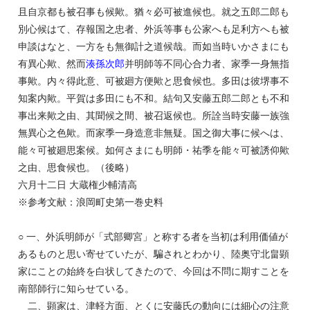
且自京都も被召事も候歟。猶々必可被進候也。就之五郎二郎も
別心候はて、存報国之忠者、外浜等事も公家へも足利方へも被
申談はなと、一方をも無御計之道候哉。而如当時いかさまにも
有異心歟、然而
湊孫次郎
并明師等不同心合力者、家季一身無指
事歟。内々得此意、可被廻方便歟と思食候也。多田は彼堺事不
知案内歟。平賀は多田にも不和。結句又安藤五郎二郎とも不和
事出来歟之由、其聞候之間、被召返候也。所詮当時安藤一族強
無異心之色歟。而家季一身造意非無疑。国之御大事に候へは、
能々可被廻思案候。如何さまにも明師・祐季を能々可被誘仰歟
之由、思食候也。（後略）
六月十二日 大蔵権少輔清高
※参考文献：浪岡町史第一巻史料
○ 一、外浜明師が「式部卿宮」と称する者を当初は利用価値が
あるものと思い寄せていたが、騙されとわかり、陸奥守北畠顕
家にことの始終を白状してきたので、今回は不問に期すことを
南部師行に知らせている。
二、顕家は、津軽方面、とくに安藤氏の動向には細心の注意