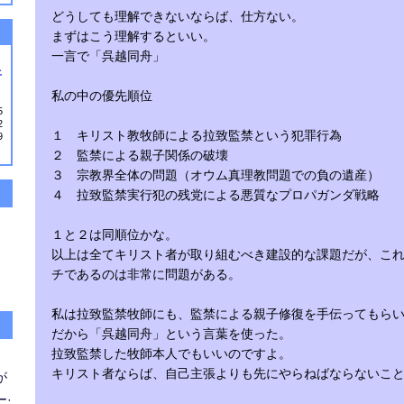
どうしても理解できないならば、仕方ない。
まずはこう理解するといい。
一言で「呉越同舟」
土
私の中の優先順位
5
2
１ キリスト教牧師による拉致監禁という犯罪行為
9
２ 監禁による親子関係の破壊
３ 宗教界全体の問題（オウム真理教問題での負の遺産）
４ 拉致監禁実行犯の残党による悪質なプロパガンダ戦略
１と２は同順位かな。
以上は全てキリスト者が取り組むべき建設的な課題だが、こ
チであるのは非常に問題がある。
私は拉致監禁牧師にも、監禁による親子修復を手伝ってもら
だから「呉越同舟」という言葉を使った。
拉致監禁した牧師本人でもいいのですよ。
キリスト者ならば、自己主張よりも先にやらねばならないこ
が
·