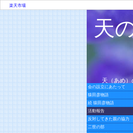
楽天市場
天
天（あめ）
会の設立にあたって
猿田彦物語
続 猿田彦物語
活動報告
反対してきた親の協力
二世の部