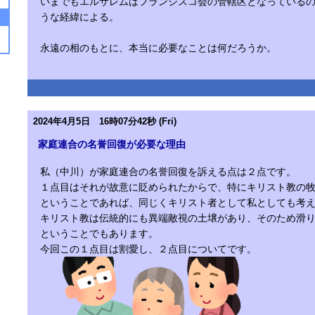
いまでもエルサレムはフランシスコ会の管轄区となっている
うな経緯による。
永遠の相のもとに、本当に必要なことは何だろうか。
2024年4月5日 16時07分42秒 (Fri)
家庭連合の名誉回復が必要な理由
私（中川）が家庭連合の名誉回復を訴える点は２点です。
１点目はそれが故意に貶められたからで、特にキリスト教の
ということであれば、同じくキリスト者として私としても考
キリスト教は伝統的にも異端敵視の土壌があり、そのため滑
ということでもあります。
今回この１点目は割愛し、２点目についてです。