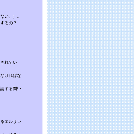
はない。）。
復するの？
起されてい
かなければな
要請する問い
いるエルサレ