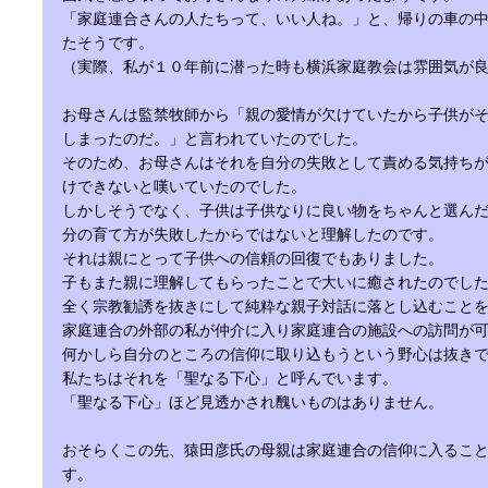
「家庭連合さんの人たちって、いい人ね。」と、帰りの車の
たそうです。
（実際、私が１０年前に潜った時も横浜家庭教会は雰囲気が
お母さんは監禁牧師から「親の愛情が欠けていたから子供が
しまったのだ。」と言われていたのでした。
そのため、お母さんはそれを自分の失敗として責める気持ち
けできないと嘆いていたのでした。
しかしそうでなく、子供は子供なりに良い物をちゃんと選ん
分の育て方が失敗したからではないと理解したのです。
それは親にとって子供への信頼の回復でもありました。
子もまた親に理解してもらったことで大いに癒されたのでし
全く宗教勧誘を抜きにして純粋な親子対話に落とし込むこと
家庭連合の外部の私が仲介に入り家庭連合の施設への訪問が
何かしら自分のところの信仰に取り込もうという野心は抜き
私たちはそれを「聖なる下心」と呼んでいます。
「聖なる下心」ほど見透かされ醜いものはありません。
おそらくこの先、猿田彦氏の母親は家庭連合の信仰に入るこ
す。