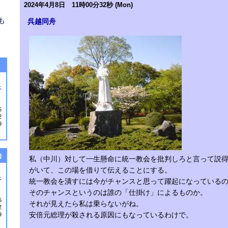
2024年4月8日 11時00分32秒 (Mon)
も
呉越同舟
３
土
5
2
9
力
私（中川）対して一生懸命に統一教会を批判しろと言って説
がいて、この場を借りて伝えることにする。
土
統一教会を潰すには今がチャンスと思って躍起になっている
そのチャンスというのは誰の「仕掛け」によるものか。
5
それが見えたら私は乗らないがね。
2
安倍元総理が殺される原因にもなっているわけで。
9