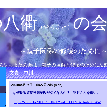
の八衢
の
（やちまた）
～親子関係の修復のために
のやちまたの会は、親子の理解と修復のために活
文責 中川
2024年4月15日 1時22分25秒 (Mon)
なぜ拉致監禁強制棄教がダメなのか？ 宿谷さんを想い。
https://youtu.be/0LfJPnIDNzE?si=E_TTTMUvDmRX3B4W