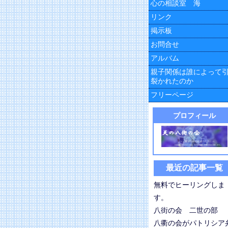
心の相談室 海
リンク
掲示板
お問合せ
アルバム
親子関係は誰によって
裂かれたのか
フリーページ
プロフィール
最近の記事一覧
無料でヒーリングしま
す。
八街の会 二世の部
八衢の会がパトリシア