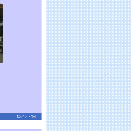
！
[コメント(0)]