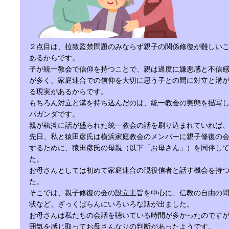
２点目は、拉致監禁問題のみならず親子の関係修復が難しい
あるからです。
子が統一教会で信仰を持つことで、親は過度に嫌悪感と不信
が多く、家庭連合での信仰を大切に思う子との間に対立と溝
る現実があるからです。
もちろん対立と溝を持ち込んだのは、統一教会の実態を描写
パガンダです。
親が執拗に話が盛られた統一教会の話を刷り込まれていれば
先日、私と猿田彦氏は横浜家庭教会のメンバーに親子修復の
するために、猿田彦氏の母親（以下「お母さん」）を同伴し
た。
お母さんとしては初めて家庭連合の現役信者と話す機会を持
た。
そこでは、親子修復の会の設立主旨を中心に、信教の自由の
状など、ざっくばらんにいろいろな話が出ました。
お母さんは私たちの会話を聴いている時間が多かったのです
囲気を感じ取ってお母さんなりの判断があったようです。