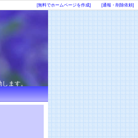
[無料でホームページを作成]
[通報・削除依頼]
会
～
動します。