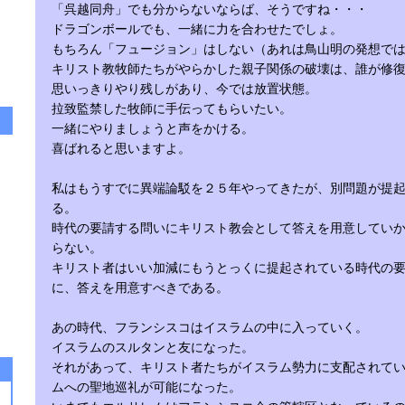
「呉越同舟」でも分からないならば、そうですね・・・
ドラゴンボールでも、一緒に力を合わせたでしょ。
もちろん「フュージョン」はしない（あれは鳥山明の発想で
キリスト教牧師たちがやらかした親子関係の破壊は、誰が修
思いっきりやり残しがあり、今では放置状態。
拉致監禁した牧師に手伝ってもらいたい。
一緒にやりましょうと声をかける。
喜ばれると思いますよ。
私はもうすでに異端論駁を２５年やってきたが、別問題が提
る。
時代の要請する問いにキリスト教会として答えを用意してい
らない。
キリスト者はいい加減にもうとっくに提起されている時代の
に、答えを用意すべきである。
あの時代、フランシスコはイスラムの中に入っていく。
イスラムのスルタンと友になった。
それがあって、キリスト者たちがイスラム勢力に支配されて
ムへの聖地巡礼が可能になった。