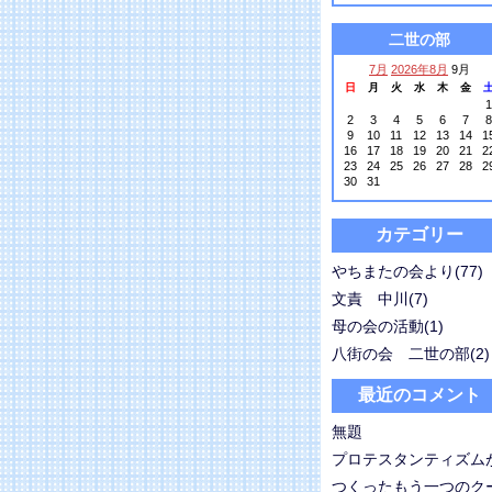
二世の部
7月
2026年8月
9月
日
月
火
水
木
金
1
2
3
4
5
6
7
8
9
10
11
12
13
14
1
16
17
18
19
20
21
2
23
24
25
26
27
28
2
30
31
カテゴリー
やちまたの会より(77)
文責 中川(7)
母の会の活動(1)
八街の会 二世の部(2)
最近のコメント
無題
プロテスタンティズム
つくったもう一つのクー