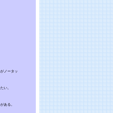
れがノータッ
いたい。
とがある。