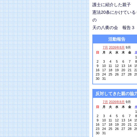
護士に紹介した親子
憲法20条にかけている
の
天の八衢の会 報告
活動報告
7月
2026年8月
9月
日
月
火
水
木
金
1
2
3
4
5
6
7
8
9
10
11
12
13
14
1
16
17
18
19
20
21
2
23
24
25
26
27
28
2
30
31
反対してきた親の協
7月
2026年8月
9月
日
月
火
水
木
金
1
2
3
4
5
6
7
8
9
10
11
12
13
14
1
16
17
18
19
20
21
2
23
24
25
26
27
28
2
30
31