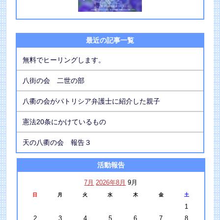
最近の記事一覧
無料でヒーリングします。
八街の会 二世の部
八衢の会がパトリシア弁護士に紹介した親子
憲法20条にかけているもの
天の八衢の会 報告３
活動報告
7月
2026年8月
9月
日
月
火
水
木
金
土
1
2
3
4
5
6
7
8