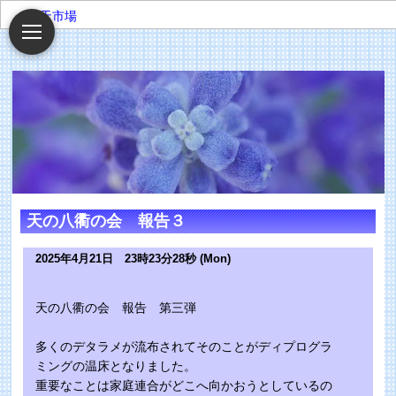
楽天市場
天の八衢の会 報告３
2025年4月21日 23時23分28秒 (Mon)
天の八衢の会 報告 第三弾
多くのデタラメが流布されてそのことがディプログラ
ミングの温床となりました。
重要なことは家庭連合がどこへ向かおうとしているの