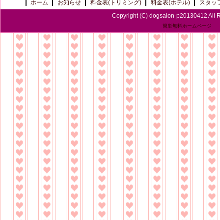
ホーム
お知らせ
料金表(トリミング)
料金表(ホテル)
スタッ
Copyright (C) dogsalon-p20130412 All R
簡単無料ホームページ