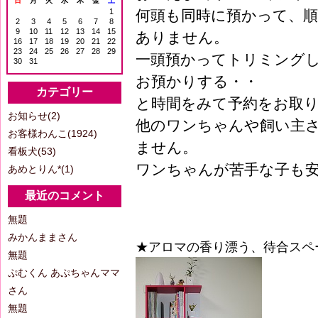
日
月
火
水
木
金
土
1
何頭も同時に預かって、
2
3
4
5
6
7
8
9
10
11
12
13
14
15
ありません。
16
17
18
19
20
21
22
23
24
25
26
27
28
29
一頭預かってトリミング
30
31
お預かりする・・
カテゴリー
と時間をみて予約をお取
お知らせ(2)
他のワンちゃんや飼い主
お客様わんこ(1924)
ません。
看板犬(53)
ワンちゃんが苦手な子も
あめとりん*(1)
最近のコメント
無題
みかんままさん
★アロマの香り漂う、待合ス
無題
ぷむくん あぷちゃんママ
さん
無題