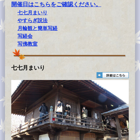
開催日はこちらをご確認ください。
七七月まいり
やすらぎ説法
月輪観と簡単写経
写経会
写佛教室
七七月まいり