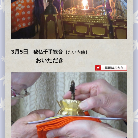
3月5日
秘仏千手観音
（
）
たい内佛
おいただき