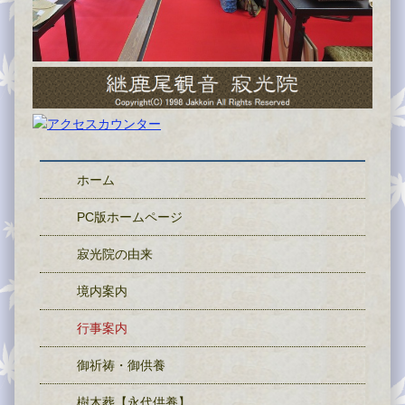
ホーム
PC版ホームページ
寂光院の由来
境内案内
行事案内
御祈祷・御供養
樹木葬【永代供養】