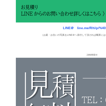
LINE＠ line.me/R/ti/p/%4
（お庭・お住いの写真をLINE＠へ添付して頂ければ概算に
24時間受付