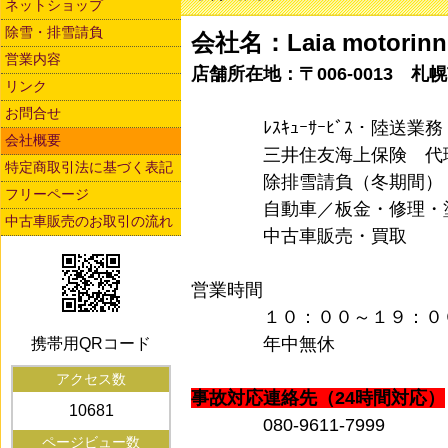
ネットショップ
除雪・排雪請負
会社名：Laia motorinn
営業内容
店舗所在地：〒006-0013 
リンク
お問合せ
ﾚｽｷｭｰｻｰﾋﾞｽ・陸送業
会社概要
三井住友海上保険 代
特定商取引法に基づく表記
除排雪請負（冬期間）
フリーページ
自動車／板金・修理・塗
中古車販売のお取引の流れ
中古車販売・買取
営業時間
１０：００～１９：０
年中無休
携帯用QRコード
アクセス数
事故対応連絡先（24時間対応）
10681
080-9611-7999
ページビュー数