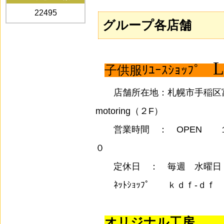
22495
グループ各店舗
L
子供服ﾘﾕｰｽｼｮｯﾌﾟ
店舗所在地：札幌市手稲区富丘1
motoring（２F）
営業時間 ： OPEN １
０
定休日 ： 毎週 水曜日
ﾈｯﾄｼｮｯﾌﾟ ｋｄｆ-ｄｆ
オリジナル工房