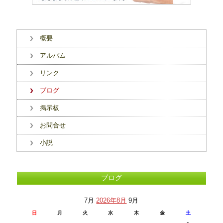
概要
アルバム
リンク
ブログ
掲示板
お問合せ
小説
ブログ
7月
2026年8月
9月
日
月
火
水
木
金
土