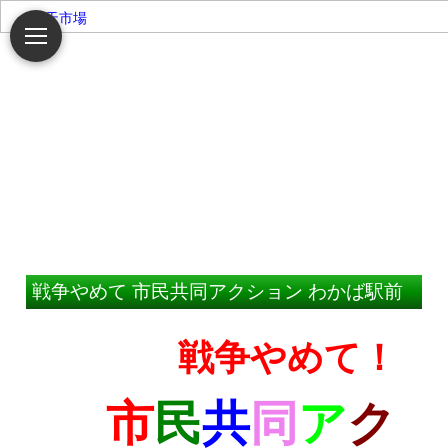
楽天市場
戦争やめて 市民共同アクション わかば駅前
戦争やめて！
市
民
共
同
ア
ク