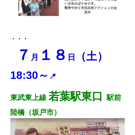
・・・
７
１８
（土）
月
日
18:30～
📍
若葉駅東口
東武東上線
駅前
陸橋（坂戸市）