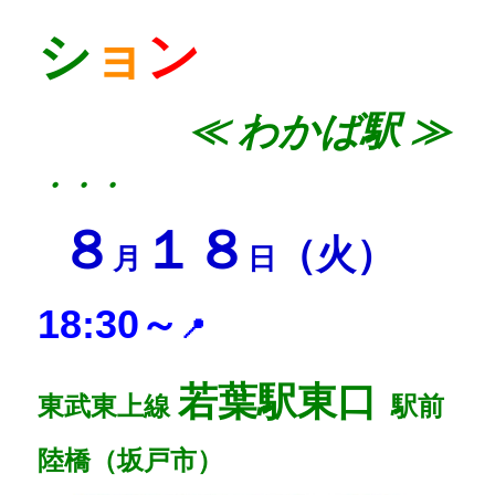
シ
ョ
ン
≪
わかば駅 ≫
・・・
８
１８
（火）
月
日
18:30～
📍
若葉駅東口
東武東上線
駅前
陸橋（坂戸市）