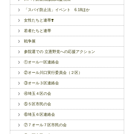
「スパイ防止法」イベント 6.18ほか
女性たちと連帯❣️
若者たちと連帯
戦争展
参院選での 立憲野党への応援アクション
①オール一区連絡会
②オール川口実行委員会（２区）
③オール３区連絡会
④埼玉４区の会
⑤５区市民の会
⑥埼玉６区連絡会
⑦７オール７区市民の会