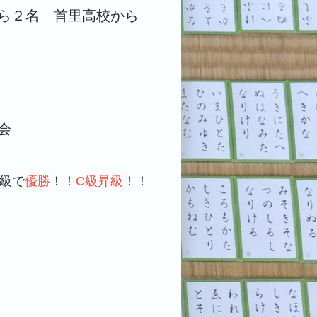
ら２名 首里高校から
会
D級で
優勝
！！
C級昇級
！！