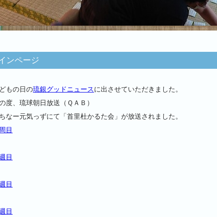
インページ
どもの日の
琉銀グッドニュース
に出させていただきました。
の度、琉球朝日放送（ＱＡＢ）
ちなー元気っずにて「首里杜かるた会」が放送されました。
周目
週目
週目
週目