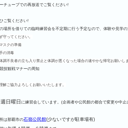
ーチューブでの再放送でご覧ください!
ひご覧ください!
の場所を借りての臨時練習会を不定期に行う予定なので、体験や見学の
ず守ってください。
マスクの準備
手の消毒
体調不良者の立ち入り禁止と体調が悪くなった場合の速やかな帰宅お願いし
競技観戦マナーの周知
理解ご協力よろしくお願いいたします。
毎週日曜日
に練習会しています。(企画者や公民館の都合で変更や中止
石嶺公民館
(少ないですが駐車場有)
所は那覇市の