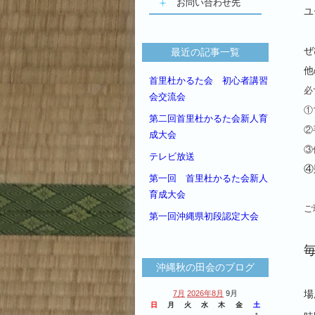
お問い合わせ先
ユ
ぜ
最近の記事一覧
他
首里杜かるた会 初心者講習
必
会交流会
①
第二回首里杜かるた会新人育
②
成大会
③
テレビ放送
④
第一回 首里杜かるた会新人
育成大会
ご
第一回沖縄県初段認定大会
沖縄秋の田会のブログ
場
7月
2026年8月
9月
日
月
火
水
木
金
土