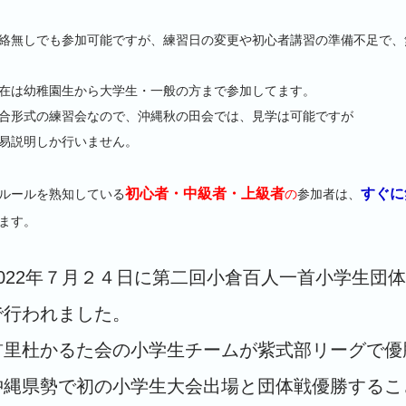
連絡無しでも参加可能ですが、練習日の変更や初心者講習の準備不足で
現在は幼稚園生から大学生・一般の方まで参加してます。
合形式の練習会なので、沖縄秋の田会では、見学は可能ですが
易説明しか行いません。
初心者・中級者・上級者
すぐに
※ルールを熟知している
の
参加者は、
ます。
2022年７月２４日に第二回小倉百人一首小学生団
で行われました。
首里杜かるた会の小学生チームが紫式部リーグで優
沖縄県勢で初の小学生大会出場と団体戦優勝するこ