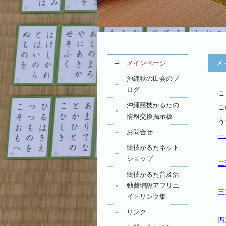
メ
メインページ
沖縄秋の田会のブ
ログ
こ
沖縄競技かるたの
こ
情報交換掲示板
う
お問合せ
一
競技かるたネット
ショップ
二
競技かるた普及活
動費増設アフリエ
三
イトリンク集
リンク
四