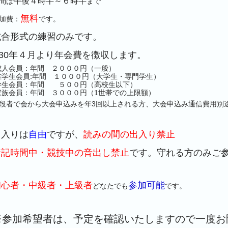
午後４時半～６時半
間は
まで
無料
加費：
です。
試合形式の練習のみです。
30年４月より年会費を徴収します。​
成人会員：年間 ２０００円（一般）
准学生会員:年間 １０００円（大学生・専門学生）
学生会員：年間 ５００円（高校生以下）
家族会員：年間 ３０００円（1世帯での上限額）
段者で会から大会申込みを年3回以上される方、大会申込み通信費用別
出入りは
自由
ですが、
読みの間の出入り禁止
暗記時間中・競技中の音出し禁止
です。守れる方のみご
初心者・中級者・上級者
参加可能
どなたでも
です。
※参加希望者は、予定を確認いたしますので一度お