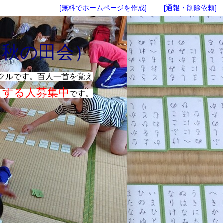
[無料でホームページを作成]
[通報・削除依頼]
 秋の田会）
クルです。百人一首を覚え
たする人募集中
です。