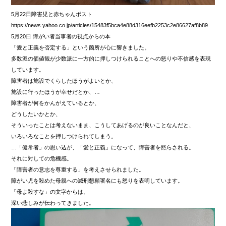
5月22日障害児と赤ちゃんポスト
https://news.yahoo.co.jp/articles/15483f5bca4e88d316eefb2253c2e86627af8b89
5月20日 障がい者当事者の視点からの本
「愛と正義を否定する」という箇所が心に響きました。
多数派の価値観が少数派に一方的に押しつけられることへの怒りや不信感を表現
しています。
障害者は施設でくらしたほうがよいとか、
施設に行ったほうが幸せだとか、…
障害者が何をかんがえているとか、
どうしたいかとか、
そういったことは考えないまま、こうしてあげるのが良いことなんだと、
いろいろなことを押しつけられてしまう。
…「健常者」の思い込が、「愛と正義」になって、障害者を黙らされる。
それに対しての危機感。
「障害者の意志を尊重する」を考えさせられました。
障がい児を殺めた母親への減刑懇願署名にも怒りを表明しています。
「母よ殺すな」の文字からは、
深い悲しみが伝わってきました。