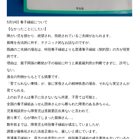
5月14日 養子縁組について
【なかったことにしたい】
障がい児を授かり、絶望され、拒絶されているご夫婦がおられます。
親権を合法的に外す、テクニック的なお話なのですが、
既婚のご夫婦の場合は、特別養子縁組よりも普通養子縁組（契約型）の方が現実
的です。
理由は、親子関係の断絶が子の福祉に叶うと家庭裁判所が判断できずに、許可し
ない。
過去の判例からもとても慎重です。
「育てられない事情」が、仮に実母さんの精神疾患の場合、それなら実父さんが
育てられる。
上のお子さんは養子に出さないなら尚更、子育ては可能と。
全国の養子縁組あっせん団体さんから断られた障害のある赤ちゃん。
児童相談所から障害児は里親委託出来ないと言われて、
困り果て、心が壊れてしまった親御さん…。
数年前までは、障害児も特別養子縁組が成立していましたが、
調査が厳格化された法改正後から、厳しいと感じています。
普通養子縁組は、双方の合意型なので、特別養子縁組の成立要件を欠いているケ