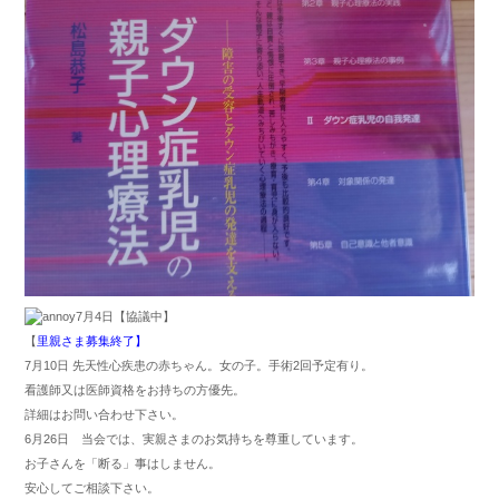
7月4日【協議中】
【
里親さま募集終了】
7月10日 先天性心疾患の赤ちゃん。女の子。手術2回予定有り。
看護師又は医師資格をお持ちの方優先。
詳細はお問い合わせ下さい。
6月26日 当会では、実親さまのお気持ちを尊重しています。
お子さんを「断る」事はしません。
安心してご相談下さい。