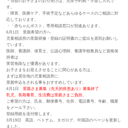
・当会のお子さまのお引受けは、完全予約制・手渡し方式で
す。
・障害、医療ケア、手術予定などあらゆるケースのご相談に対
応しております。
・「赤ちゃんポスト」専用相談窓口が別途あります。
6月1日 里親希望の方へ
児童相談所の里親研修・登録の証明書のご提出を原則お願いし
ています。
医師、看護師、保育士、公認心理師、養護学校教員など資格保
持者は
実習免除など優遇があります。
お子さまをお迎えさせることに関心がある方は、
まずは居住地の児童相談所に
里親申込をされる事をおすすめしています。
4月1日
里親さま募集（先天的疾患あり）募集終了
乳児。長期養育。生活費は里親さまご負担。
ご希望の方は、氏名、郵便番号、住所、電話番号、年齢、職業
をメール下さい。
登録用紙を送付致します。
3月19日 英語、ベトナム、タガログ、中国語のページを更新し
ました。