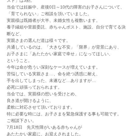
スト」は3割。
当会では妊娠中、産後0日～10代の障害のお子さんについて、
「育てられない」ご相談を頂いていました。
実親様は既婚者が大半、未婚女性も複数います。
養子縁組や里親委託、赤ちゃんポスト、施設、自分で育てる決
断など、
実親さまの選んだ道は様々です。
共通しているのは、「大きな不安」「限界」が背景にあり、
お子さまに「あたたかい家庭で幸せ」になってほしい、
ということ。
今年は命が危うい深刻なケースが増えています。
苦悩している実親さま…、命を絶つ誘惑に耐え、
手を出してしまった、未遂など…ありますが…
必死に頑張っておられます。
当会では、実親様の想いを受けとめ、
良き道が開けるように、
​​​​​​柔軟に対応させて頂いております。
特に必要な時には、お子さまを緊急保護する事も可能です。
ご相談下さい。
7月18日 先天性障がいある赤ちゃんが
あたたかい家庭に、お迎えされました。