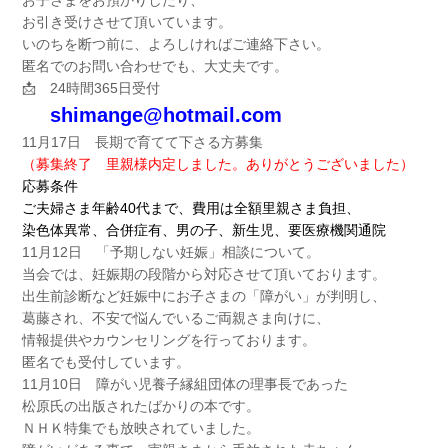
お子さまをお預かりしたり、
お引き受けさせて頂いています。
いのちを断つ前に、よろしければご連絡下さい。
匿名でのお問い合わせでも、大丈夫です。
📩 24時間365日受付
shimange@hotmail.com
11月17日 長期で育てて下さる方募集
（募集終了 里親様内定しました。ありがとうございました）
応募条件
ご夫婦さま年齢40代まで、費用は全額里親さま負担、
染色体異常、合併症有、男の子、新生児、要医療機関通院
11月12日 「予期しない妊娠」相談について。
当会では、妊娠期の段階から対応させて頂いております。
出生前診断など妊娠中にお子さまの「障がい」が判明し、
葛藤され、不安で悩んでいるご両親さま向けに、
情報提供やカウンセリングを行っております。
匿名でも受付しています。
11月10日 障がい児養子縁組団体の理事長であった
松原氏の出版されたばかりの本です。
ＮＨＫ特集でも放映されていました。