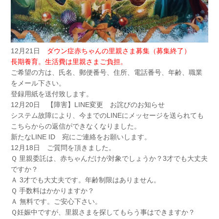
12月21日
ダウン症赤ちゃんの里親さま募集（募集終了）
長期養育。生活費は里親さまご負担。
ご希望の方は、氏名、郵便番号、住所、電話番号、年齢、職業
をメール下さい。
登録用紙を送付致します。
12月20日 【障害】LINE変更 お詫びのお知らせ
システム故障により、今までのLINEにメッセージを送られても
こちらからの返信ができなくなりました。
新たなLINE ID 宛にご連絡をお願いします。
12月18日 ご質問を頂きました。
Ｑ 里親委託は、赤ちゃんだけが対象でしょうか？3才でも大丈夫
ですか？
Ａ 3才でも大丈夫です。年齢制限はありません。
Ｑ 手数料はかかりますか？
Ａ 無料です。ご安心下さい。
Ｑ妊娠中ですが、里親さまを探してもらう事はできますか？