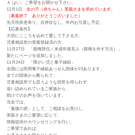
Ａ はい。ご希望をお聞かせ下さい。
12月1日
女の子（赤ちゃん）里親さまを求めています。
（募集終了 ありがとうございました）
先天性疾患有り。合併症なし。年内お引渡し予定。
【応募条件】
大切にこころを込めて愛して下さる方。
児童相談所の里親登録済の方。
11月27日 「親権辞任／未成年後見人（親権を外す方法）」
新たにページを追加しました。
11月24日 「障がい児と養子縁組」
全国には民間養子縁組あっせん団体が23あります。
全ての団体から断られて、
児童相談所でも思うような回答を得られず、
追い詰められているご家族から、
助けてのお声を頂いています。
当会では、
「最後の砦」として、ご相談をお受けし、
実親さまのご要望に応じて、
情報提供やカウンセリングを行い、
ご希望であれば、