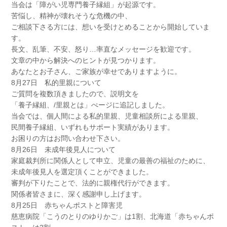
当会は「障がい児専門養子縁組」が起源です。
苦悩し、精神が壊れそうな危機の中、
ご相談下さる方には、想いを受けとめることから開始していま
す。
長文、乱筆、不安、怒り…率直なメッセージを歓迎です。
文章の中から解決へのヒントが見つかります。
あなたとお子さん、ご家族が幸せでありますように。
8月27日 私的里親について
ご質問を複数頂きましたので、説明文を
「養子縁組、/里親とは」ぺージに追記しました。
当会では、個人間による私的里親、児童相談所による里親、
民間養子縁組、いずれもサポート実績があります。
お困りの方はお問い合わせ下さい。
8月26日 未成年後見人について
家庭裁判所に関係人として申立、児童の最善の福祉のために、
未成年後見人を選定頂くことができました。
審判が下りたことで、法的に親権代行ができます。
関係者皆さまに、深く感謝申し上げます。
8月25日 赤ちゃんポストと障害児
慈恵病院「こうのとりのゆりかご」は1割、北海道「赤ちゃんポ