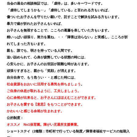
当会の過去の相談検証では、「虐待」は、多いキーワードです。
「虐待してしまうかも‥」「虐待している」と言われる方もいれば、
傷ついたお子さんを守りたい願いで、託すことで解決を試みる方もいます。
暴力で歯が折れたお子さんもいれば、
お子さんを無視することで、こころの葛藤を表していた方もいます。
精いっぱい頑張り、努力を重ね、・・「障害は治らない」と実感し、こころが折
れてしまった方もいます。
親も、誰でも、弱さを持っている人間です。
追い詰められて、心身が疲弊している状態の時には、
心安らかに、お子さんのお世話が困難な時があります。
頑張りすぎると、親から「笑顔」が消えます。
自分自身で、もう危うい・・と感じた時には、
社会資源をおおいに活用する勇気を持ちましょう
。
ご自身の休息が取れるように、工夫しましょう。
心に余裕が出来ると、お子さんにほほえむことができます。
お子さんを愛する【意思】をもつことができます。
かわいいと感じる余裕が生まれます。
公的制度：
オススメ
No1保育園。障がい児通所支援事業。
ショートステイ（2種類：市町村で行っている制度／障害者福祉サービスの短期入