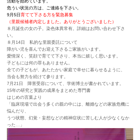
活動を始めています。
危うい状況の方は、ご連絡を下さい。
9月5日
育てて下さる方を緊急募集
（里親候補者内定しました。ありがとうございました）
８月誕生の女の子。染色体異常有。詳細はお問い合わせ下さ
い。
８月14日 私的な里親委託について
障がい児を喜んでお迎え下さるご家族がいます。
愛情深く、笑顔で育てて下さり、本当に嬉しく思います。
子どもには何の罪もありません。
全ての子どもが、あたたかい家庭で幸せに暮らせるように、
当会も努力を続けて参ります。
7月21日 障害受容について、学術博士が書かれています。
15年の研究と実践の成果をまとめた専門書
はじめの言葉より
「臨床現場で出会う多くの親の中には、離婚などの家族危機に
悩んだり、
うつ状態、幻覚・妄想などの精神症状に苦しむ人が少なくなか
った…」