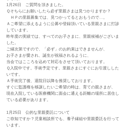
1月26日 ご質問を頂きました。
Ｑそちらにお願いしたら必ず里親さまは見つかりますか？
ＨＰの里親募集では、見つかってるとおもうので…。
Ａご希望に添えるように公募や登録頂いている里親さまに打診
しています。
昨年度の実績では、すべてのお子さまに、里親候補がございま
した。
ご縁次第ですので、「必ず」のお約束はできませんが、
お子さまが愛され、誕生が祝福されるように、
当会ではこころを込めて対応をさせて頂いております。
Ｑ入院中です。手術予定です。里親さまにすぐにお引渡しした
いです。
Ａ手術完了後、退院日以降を推奨しております。
すぐに監護権を移譲したいご希望の時は、育ての親さまが、
現在入院している医療機関に面会に通える距離の場所に居住し
ている必要があります。
1月25日 公的な里親委託について
ご存知ですか？児童相談所でも、養子縁組や里親委託を行って
います。