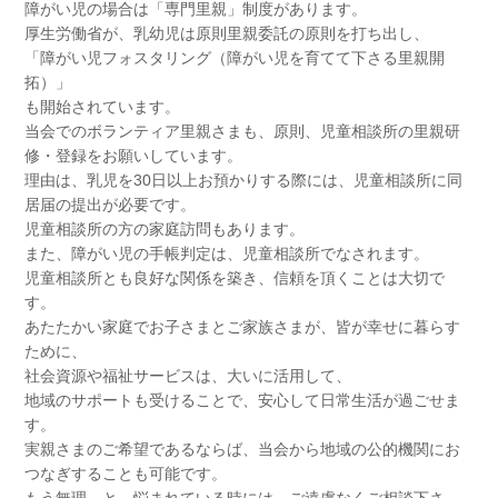
障がい児の場合は「専門里親」制度があります。
厚生労働省が、乳幼児は原則里親委託の原則を打ち出し、
「障がい児フォスタリング（障がい児を育てて下さる里親開
拓）」
も開始されています。
当会でのボランティア里親さまも、原則、児童相談所の里親研
修・登録をお願いしています。
理由は、乳児を30日以上お預かりする際には、児童相談所に同
居届の提出が必要です。
児童相談所の方の家庭訪問もあります。
また、障がい児の手帳判定は、児童相談所でなされます。
児童相談所とも良好な関係を築き、信頼を頂くことは大切で
す。
あたたかい家庭でお子さまとご家族さまが、皆が幸せに暮らす
ために、
社会資源や福祉サービスは、大いに活用して、
地域のサポートも受けることで、安心して日常生活が過ごせま
す。
実親さまのご希望であるならば、当会から地域の公的機関にお
つなぎすることも可能です。
もう無理…と、悩まれている時には、ご遠慮なくご相談下さ