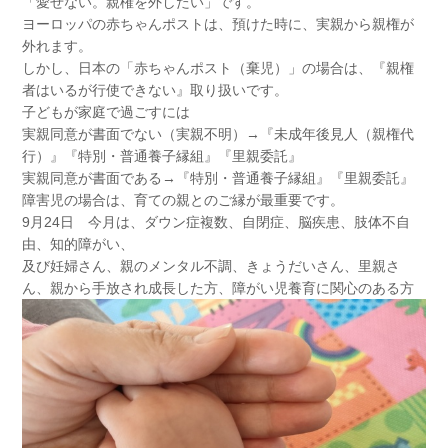
「愛せない。親権を外したい」です。
ヨーロッパの赤ちゃんポストは、預けた時に、実親から親権が
外れます。
しかし、日本の「赤ちゃんポスト（棄児）」の場合は、『親権
者はいるが行使できない』取り扱いです。
子どもが家庭で過ごすには
実親同意が書面でない（実親不明）→『未成年後見人（親権代
行）』『特別・普通養子縁組』『里親委託』
実親同意が書面である→『特別・普通養子縁組』『里親委託』
障害児の場合は、育ての親とのご縁が最重要です。
9月24日 今月は、ダウン症複数、自閉症、脳疾患、肢体不自
由、知的障がい、
及び妊婦さん、親のメンタル不調、きょうだいさん、里親さ
ん、親から手放され成長した方、障がい児養育に関心のある方