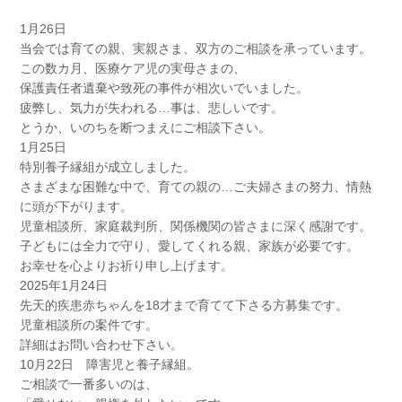
1月26日
当会では育ての親、実親さま、双方のご相談を承っています。
この数カ月、医療ケア児の実母さまの、
保護責任者遺棄や致死の事件が相次いでいました。
疲弊し、気力が失われる…事は、悲しいです。
とうか、いのちを断つまえにご相談下さい。
1月25日
特別養子縁組が成立しました。
さまざまな困難な中で、育ての親の…ご夫婦さまの努力、情熱
に頭が下がります。
児童相談所、家庭裁判所、関係機関の皆さまに深く感謝です。
子どもには全力で守り、愛してくれる親、家族が必要です。
お幸せを心よりお祈り申し上げます。
2025年1月24日
先天的疾患赤ちゃんを18才まで育てて下さる方募集です。
児童相談所の案件です。
詳細はお問い合わせ下さい。
10月22日 障害児と養子縁組。
ご相談で一番多いのは、