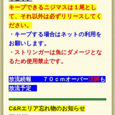
キープできるニジマスは１尾とし
て、それ以外は必ずリリースしてく
ださい。
・キープする場合はネットの利用を
お願いします。
・ストリンガーは魚にダメージとな
るため使用禁止です。
放流続報 ７０ｃｍオーバー
頂鱒
も
放流予定
C&Rエリア忘れ物のお知らせ