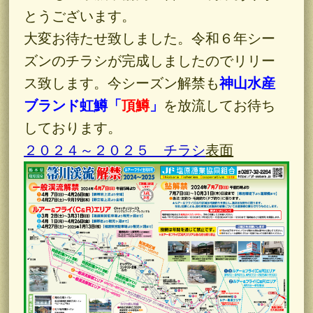
とうございます。
大変お待たせ致しました。令和６年シー
ズンのチラシが完成しましたのでリリー
ス致します。今シーズン解禁も
神山水産
ブランド虹鱒「
頂鱒
」
を放流してお待ち
しております。
２０２４～２０２５ チラシ
表面