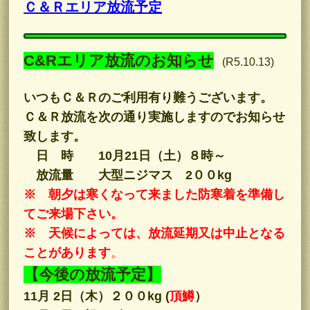
Ｃ＆Ｒエリア放流予定
C&Rエリア放流のお知らせ
(R5.10.13)
いつもＣ＆Ｒのご利用有り難うございます。
Ｃ＆Ｒ放流を次の通り実施しますのでお知らせ
致します。
日 時 10月21日（土）８時～
放流量 大型ニジマス 2００kg
※ 朝夕は寒くなって来ました防寒着を準備し
てご来場下さい。
※ 天候によっては、放流延期又は中止となる
ことがあります
。
【今後の放流予定】
11月 2日（木）２００kg (
頂鱒
）