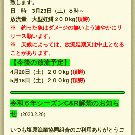
致します。
日 時 3月23日（土）８時～
放流量 大型虹鱒 2００kg
(
頂鱒
)
※ 釣った魚はダメ−ジの無いよう速やかにリ
リース願います。
※ 天候によっては、放流延期又は中止となる
ことがあります
。
【今後の放流予定】
4月20日（
土
）２００kg (
頂鱒
)
5月18日（
土
）２００kg (
頂鱒
)
令和６年シーズンC&R解禁のお知ら
せ
(2023.2.28)
いつも塩原漁業協同組合のご利用ありがとうご