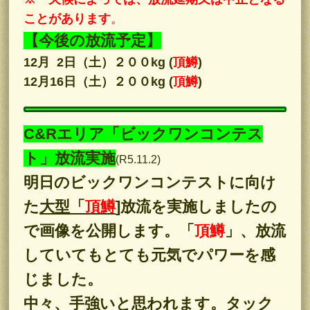
ことがあります
。
【今後の放流予定】
12月 2日（
土
）２００kg (
頂鱒
)
12月16日（
土
）２００kg (
頂鱒
)
C&Rエリア「ビックワンコンテス
ト」放流実施
(R5.11.2)
明日のビックワンコンテストに向け
た
大型「
頂鱒
]
放流を実施しましたの
で画像を公開します。「
頂鱒
」、放流
していてもとても元気でパワーを感
じました。
中々、手強いと思われます。タック