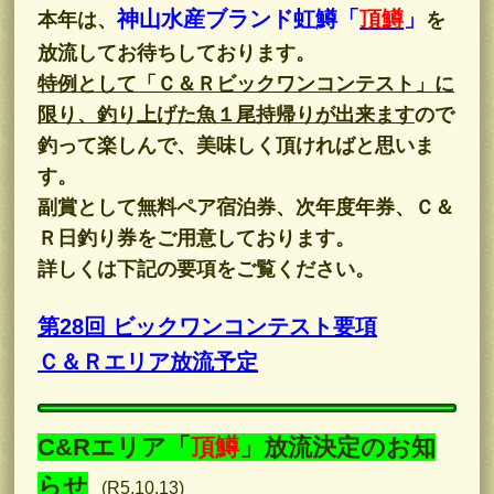
神山水産ブランド虹鱒「
頂鱒
」
本年は、
を
放流してお待ちしております。
特例として「Ｃ＆Ｒビックワンコンテスト」に
限り、釣り上げた魚１尾持帰りが出来ます
ので
釣って楽しんで、美味しく頂ければと思いま
す。
副賞として無料ペア宿泊券、次年度年券、Ｃ＆
Ｒ日釣り券をご用意しております。
詳しくは下記の要項をご覧ください。
第28回 ビックワンコンテスト要項
Ｃ＆Ｒエリア放流予定
C&Rエリア「
頂鱒
」放流決定のお知
らせ
(R5.10.13)