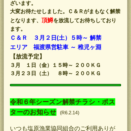
ざいます。
大変お待たせしました。Ｃ＆Ｒがまもなく解禁
頂鱒
となります、
を放流してお待ちしており
ます。
Ｃ＆Ｒ ３月２日(土）５時～ 解禁
エリア 福渡県営駐車 ～ 稚児ヶ淵
【放流予定】
３月 １日（金）１５時～ ２００ＫＧ
３月２３日（土） ８時～ ２００ＫＧ
令和６年シーズン解禁チラシ・ポス
ターのお知らせ
(R6.2.14)
いつも塩原漁業協同組合のご利用ありが