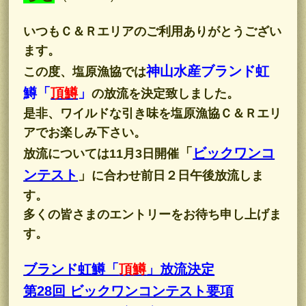
いつもＣ＆Ｒエリアのご利用ありがとうござい
ます。
神山水産ブランド虹
この度、塩原漁協では
鱒「
頂鱒
」
の放流を決定致しました。
是非、ワイルドな引き味を塩原漁協Ｃ＆Ｒエリ
アでお楽しみ下さい。
「
ビックワンコ
放流については11月3日開催
ンテスト
」
に合わせ前日２日午後放流しま
す。
多くの皆さまのエントリーをお待ち申し上げま
す。
ブランド虹鱒「
頂鱒
」放流決定
第28回 ビックワンコンテスト要項