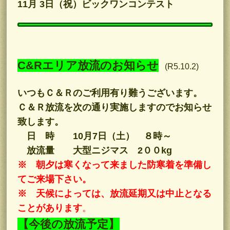
11月 3日（祝）ビックワンコンテスト
C&Rエリア放流のお知らせ
(R5.10.2)
いつもＣ＆Ｒのご利用有り難うございます。
Ｃ＆Ｒ放流を次の通り実施しますのでお知らせ
致します。
日 時 10月7日（土） ８時～
放流量 大型ニジマス 2００kg
※ 朝夕は寒くなって来ました防寒着を準備し
てご来場下さい。
※ 天候によっては、放流延期又は中止となる
ことがあります
。
【今後の放流予定】