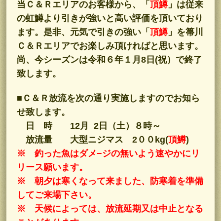
当Ｃ＆Ｒエリアのお客様から、「
頂鱒
」は従来
の虹鱒より引きが強いと高い評価を頂いており
ます。是非、元気で引きの強い「
頂鱒
」を箒川
Ｃ＆Ｒエリアでお楽しみ頂ければと思います。
尚、今シーズンは令和６年１月8日(祝）で終了
致します。
■Ｃ＆Ｒ放流を次の通り実施しますのでお知ら
せ致します。
日 時 12月 2日（土）８時～
放流量 大型ニジマス 2００kg
(
頂鱒
)
※ 釣った魚はダメ−ジの無いよう速やかにリ
リース願います。
※ 朝夕は寒くなって来ました、防寒着を準備
してご来場下さい。
※ 天候によっては、放流延期又は中止となる