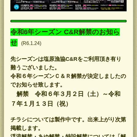
令和6年シーズン C&R解禁のお知ら
せ
(R6.1.24)
先シーズンは塩原漁協C&Rをご利用頂き有り
難うございました。
令和６年シーズンＣ＆Ｒ解禁が決定しましたの
でお知らせ致します。
解禁 令和６年３月２日（土）～令和
７年１月１３日（祝）
チラシについては製作中です。出来上がり次第
掲載します。
渓流解禁・あゆ解禁・特設解禁については「解