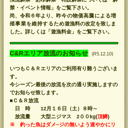
禁・イベント情報」をご覧下さい。
尚、令和６年より、
昨今の物価高騰による増
殖事業を維持するため
遊漁料の改定を致しま
した。詳しくは「遊漁料金」をご覧下さい。
C&Rエリア放流のお知らせ
(R5.12.10)
いつもＣ＆Ｒエリアのご利用有り難うございま
す。
今シーズン最後の放流を次の通り実施しますの
でお知らせ致します。
■Ｃ＆Ｒ放流
日 時 12月１６日（土）８時～
放流量 大型ニジマス 2００kg
(
頂鱒
)
※ 釣った魚はダメ−ジの無いよう速やかにリ