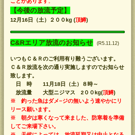
ことがあります
。
【今後の放流予定】
12月16日（
土
）２００kg (
頂鱒
)
C&Rエリア放流のお知らせ
(R5.11.12)
いつもＣ＆Ｒのご利用有り難うございます。
Ｃ＆Ｒ放流を次の通り実施しますのでお知らせ
致します。
日 時 11月18日（土）８時～
放流量 大型ニジマス 2００kg
(
頂鱒
)
※ 釣った魚はダメ−ジの無いよう速やかにリ
リース願います。
※ 朝夕は寒くなって来ました、防寒着を準備
してご来場下さい。
※ 天候によっては、放流延期又は中止となる