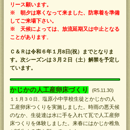
リース願います。
※ 朝夕は寒くなって来ました、防寒着を準備
してご来場下さい。
※ 天候によっては、放流延期又は中止となる
ことがあります
。
Ｃ＆Ｒは令和６年１月8日(祝）までとなりま
す。次シーズンは３月２日（土）解禁を予定し
ています。
かじかの人工産卵床づくり
(R5.11.30)
塩原小中学校生徒とかじかの人
​​​​​１１月３０日、
工産卵床つくりを実施しました。時雨の悪天候
のなか、生徒達は水に手を入れて瓦で人工産卵
床つくりを体験しました。来春にはかじか稚魚