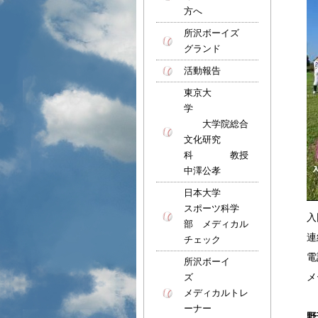
方へ
所沢ボーイズ
グランド
活動報告
東京大
学
大学院総合
文化研究
科 教授
中澤公孝
日本大学
スポーツ科学
入
部 メディカル
連
チェック
電
所沢ボーイ
メ
ズ
メディカルトレ
ーナー
野