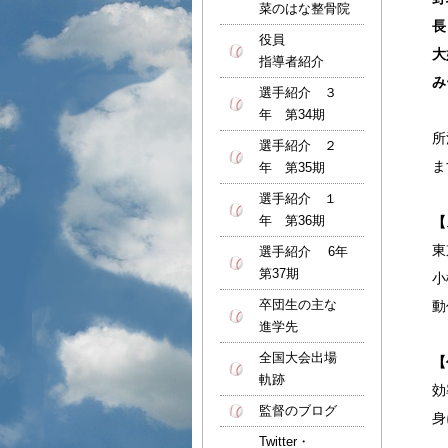
菜のはな整骨院
長
役員
大
指導者紹介
み
選手紹介 ３
年 第34期
所
選手紹介 ２
ま
年 第35期
選手紹介 １
年 第36期
【
東
選手紹介 6年
第37期
小
卒団生の主な
動
進学先
全国大会出場
【
軌跡
効
監督のブログ
身
Twitter・