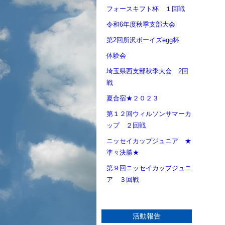
フォースキフト杯 １回戦
令和6年度秋季支部大会
第2回所沢ボーイズegg杯
体験会
埼玉県西支部秋季大会 2回
戦
夏合宿★２０２３
第１２回ウィルソンサマーカ
ップ ２回戦
ニッセイカップジュニア ★
準々決勝★
第９回ニッセイカップジュニ
ア ３回戦
活動報告