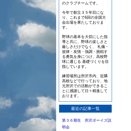
のクラブチームです。
今年で創立３５年目にな
り、これまで6回の全国大
会出場を果たしておりま
す。
野球の基本を大切にした指
導と共に、野球の楽しさと
厳しさだけでなく、 礼儀・
規律・友情・強調・挑戦す
る勇気を身につけ、高校野
球に通じる 基礎づくりを目
指しています。
練習場所は所沢市内、近隣
高校などで行っており、地
元所沢での活動ができるこ
とに感謝して日々精進して
おります。
最近の記事一覧
第３６期生 所沢ボーイズ説
明会