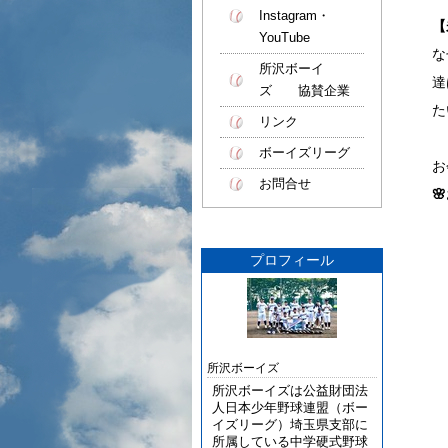
Instagram・
【
YouTube
な
所沢ボーイ
達
ズ 協賛企業
た
リンク
ボーイズリーグ
お
お問合せ

プロフィール
所沢ボーイズ
所沢ボーイズは公益財団法
人日本少年野球連盟（ボー
イズリーグ）埼玉県支部に
所属している中学硬式野球