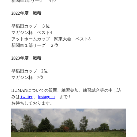
新関東1部リーグ ４位
2022年度 戦積
早稲田カップ ３位
マガジン杯 ベスト4
アットホームカップ 関東大会 ベスト8
新関東１部リーグ ２位
2023年度 戦積
早稲田カップ 2位
マガジン杯 7位
HUMANについての質問、練習参加、練習試合等の申し込
みは
twitter
、
instagram
まで！！
お待ちしております。