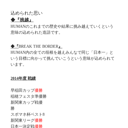
込められた思い
◆『挑越』
HUMANのこれまでの歴史や結果に挑み越えていくという
意味の込められた造語です。
◆『
BREAK THE BORDER
』
HUMAN内の全ての垣根を越えみんなで同じ「日本一」と
いう目標に向かって挑んでいこうという意味が込められて
います。
2014年度 戦績
早稲田カップ
優勝
稲穂フェスタ準優勝
新関東カップ戦優
スポマネ杯ベスト8
新関東リーグ
優勝
日本一決定戦
優勝